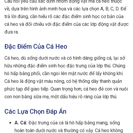
Câu hỏi yêu cầu xác định nhóm động vật mà cá heo thuộc
về, dựa trên hình ảnh minh họa và các lựa chọn A, B, C, D. Để
trả lời đúng, cần hiểu rõ các đặc điểm sinh học cơ bản của
cá heo và đối chiếu với đặc điểm của các lớp động vật được
đưa ra.
Đặc Điểm Của Cá Heo
Cá heo, dù sống dưới nước và có hình dáng giống cá, lại sở
hữu những đặc điểm sinh học đặc trưng của lớp thú. Chúng
hô hấp bằng phổi, cần ngoi lên mặt nước để lấy không khí.
Cá heo là động vật máu nóng, có hệ thống dây thanh quản
phức tạp để giao tiếp. Quan trọng hơn, cá heo đẻ con và nuôi
con non bằng sữa mẹ, một dấu hiệu rõ ràng của lớp thú.
Các Lựa Chọn Đáp Án
A. Cá:
Đặc trưng của cá là hô hấp bằng mang, sống
hoàn toàn dưới nước và thường có vảy. Cá heo không