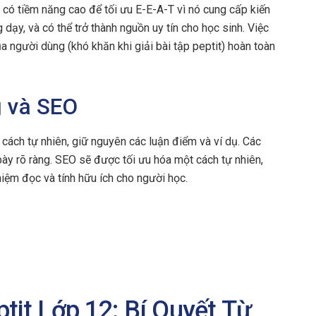
t có tiềm năng cao để tối ưu E-E-A-T vì nó cung cấp kiến
 dạy, và có thể trở thành nguồn uy tín cho học sinh. Việc
a người dùng (khó khăn khi giải bài tập peptit) hoàn toàn
g và SEO
cách tự nhiên, giữ nguyên các luận điểm và ví dụ. Các
bày rõ ràng. SEO sẽ được tối ưu hóa một cách tự nhiên,
hiệm đọc và tính hữu ích cho người học.
tit Lớp 12: Bí Quyết Từ