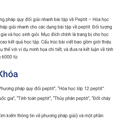
ng pháp quy đổi giải nhanh bài tập về Peptit – Hóa học
háp giải nhanh cho các dạng bài tập về peptit. Đối tượng
ia và học sinh giỏi. Mục đích chính là trang bị cho học
cao kết quả học tập. Cấu trúc bài viết bao gồm giới thiệu
thể với ví dụ minh họa chi tiết, và đưa ra kết luận về tính
g 6000 từ.
 Khóa
“Phương pháp quy đổi peptit”, “Hóa học lớp 12 peptit”.
c gia”, “Tính toán peptit”, “Thủy phân peptit”, “Đốt cháy
(tìm kiếm thông tin về phương pháp giải) và một phần