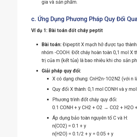
gia và sản phẩm.
c. Ứng Dụng Phương Pháp Quy Đổi Qua
Ví dụ 1: Bài toán đốt cháy peptit
Bài toán:
Đipeptit X mạch hở được tạo thành 
nhóm -COOH. Đốt cháy hoàn toàn 0,1 mol X t
trị của m (kết tủa) là bao nhiêu khi cho sản 
Giải pháp quy đổi:
X có dạng chung: CnH2n-1O2N2 (với n là
Quy đổi X thành: 0,1 mol CONH và y mol
Phương trình đốt cháy quy đổi:
0.1 CONH + y CH2 + O2 → CO2 + H2O 
Áp dụng bảo toàn nguyên tố C và H:
n(CO2) = 0.1 + y
n(H2O) = 0.1/2 + y = 0.05 + y