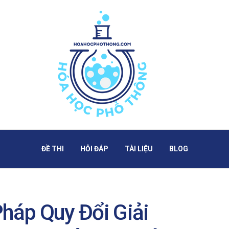
ĐỀ THI
HỎI ĐÁP
TÀI LIỆU
BLOG
háp Quy Đổi Giải