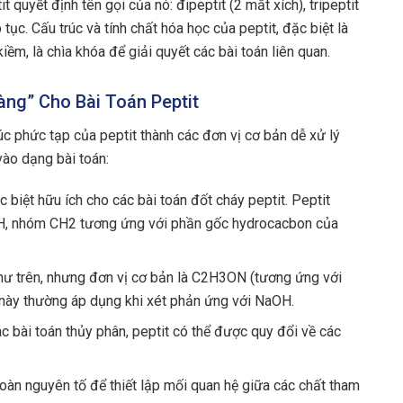
 quyết định tên gọi của nó: đipeptit (2 mắt xích), tripeptit
p tục. Cấu trúc và tính chất hóa học của peptit, đặc biệt là
iềm, là chìa khóa để giải quyết các bài toán liên quan.
àng” Cho Bài Toán Peptit
c phức tạp của peptit thành các đơn vị cơ bản dễ xử lý
vào dạng bài toán:
biệt hữu ích cho các bài toán đốt cháy peptit. Peptit
, nhóm CH2 tương ứng với phần gốc hydrocacbon của
ư trên, nhưng đơn vị cơ bản là C2H3ON (tương ứng với
 này thường áp dụng khi xét phản ứng với NaOH.
c bài toán thủy phân, peptit có thể được quy đổi về các
àn nguyên tố để thiết lập mối quan hệ giữa các chất tham