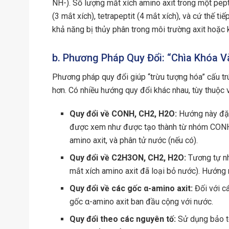
NH-). Số lượng mắt xích amino axit trong một peptit
(3 mắt xích), tetrapeptit (4 mắt xích), và cứ thế tiế
khả năng bị thủy phân trong môi trường axit hoặc k
b. Phương Pháp Quy Đổi: “Chìa Khóa V
Phương pháp quy đổi giúp “trừu tượng hóa” cấu trú
hơn. Có nhiều hướng quy đổi khác nhau, tùy thuộc 
Quy đổi về CONH, CH2, H2O:
Hướng này đặc 
được xem như được tạo thành từ nhóm CONH
amino axit, và phân tử nước (nếu có).
Quy đổi về C2H3ON, CH2, H2O:
Tương tự nh
mắt xích amino axit đã loại bỏ nước). Hướng
Quy đổi về các gốc α-amino axit:
Đối với cá
gốc α-amino axit ban đầu cộng với nước.
Quy đổi theo các nguyên tố:
Sử dụng bảo to