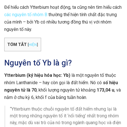
Để hiểu cách Ytterbium hoạt động, ta cũng nên tìm hiểu cách
các nguyên tố nhóm B
thường thể hiện tính chất đặc trưng
của mình – bởi Yb có nhiều tương đồng thú vị với nhóm
nguyên tố này.
TÓM TẮT
[
HIỆN
]
Nguyên tố Yb là gì?
Ytterbium (ký hiệu hóa học: Yb)
là một nguyên tố thuộc
nhóm Lanthanide – hay còn gọi là đất hiếm. Nó có
số hiệu
nguyên tử là 70
, khối lượng nguyên tử khoảng
173,04 u
, và
nằm ở chu kỳ 6, khối f của bảng tuần hoàn.
“Ytterbium thuộc chuỗi nguyên tố đất hiếm nhưng lại là
một trong những nguyên tố ít ‘nổi tiếng’ nhất trong nhóm
này, mặc dù vai trò của nó trong ngành quang học và điện