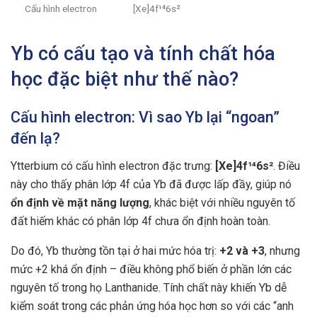
Cấu hình electron
[Xe]4f¹⁴6s²
Yb có cấu tạo và tính chất hóa
học đặc biệt như thế nào?
Cấu hình electron: Vì sao Yb lại “ngoan”
đến lạ?
Ytterbium có cấu hình electron đặc trưng:
[Xe]4f¹⁴6s²
. Điều
này cho thấy phân lớp 4f của Yb đã được lấp đầy, giúp nó
ổn định về mặt năng lượng
, khác biệt với nhiều nguyên tố
đất hiếm khác có phân lớp 4f chưa ổn định hoàn toàn.
Do đó, Yb thường tồn tại ở hai mức hóa trị:
+2 và +3
, nhưng
mức +2 khá ổn định – điều không phổ biến ở phần lớn các
nguyên tố trong họ Lanthanide. Tính chất này khiến Yb dễ
kiểm soát trong các phản ứng hóa học hơn so với các “anh