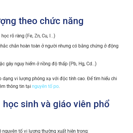
lượng theo chức năng
h học rõ ràng (Fe, Zn, Cu, I…)
chắc chắn hoàn toàn ở người nhưng có bằng chứng ở động
oặc gây nguy hiểm ở nồng độ thấp (Pb, Hg, Cd…)
dạng vi lượng phóng xạ với độc tính cao. Để tìm hiểu chi
êm thông tin tại
nguyên tố po
.
 học sinh và giáo viên phổ
ề nguyên tố vi lượng thường xuất hiện trong: