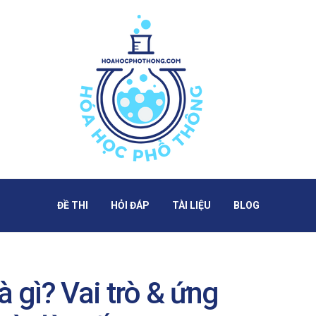
ĐỀ THI
HỎI ĐÁP
TÀI LIỆU
BLOG
à gì? Vai trò & ứng