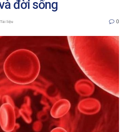
và đời sống
0
Tài liệu