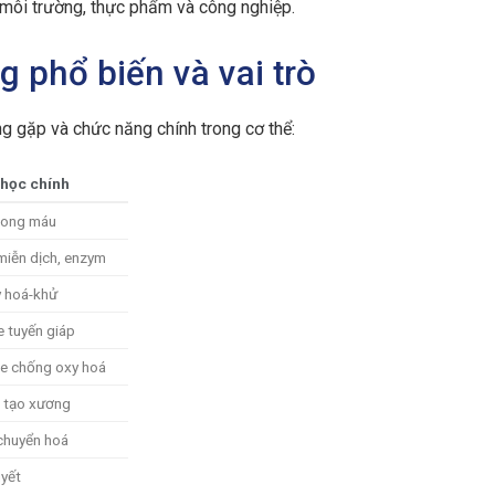
 môi trường, thực phẩm và công nghiệp.
 phổ biến và vai trò
g gặp và chức năng chính trong cơ thể:
 học chính
rong máu
miễn dịch, enzym
y hoá-khử
 tuyến giáp
e chống oxy hoá
h tạo xương
chuyển hoá
yết