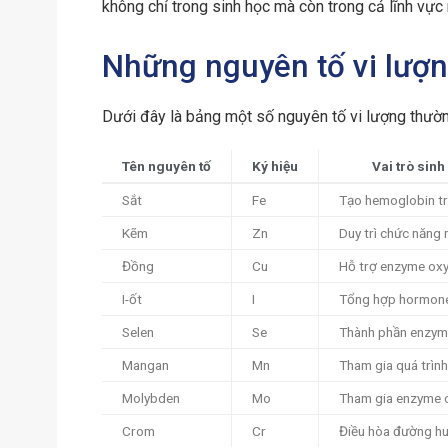
không chỉ trong sinh học mà còn trong cả lĩnh vực
Những nguyên tố vi lượng
Dưới đây là bảng một số nguyên tố vi lượng thườn
Tên nguyên tố
Ký hiệu
Vai trò sinh
Sắt
Fe
Tạo hemoglobin t
Kẽm
Zn
Duy trì chức năng 
Đồng
Cu
Hỗ trợ enzyme ox
I-ốt
I
Tổng hợp hormone
Selen
Se
Thành phần enzym
Mangan
Mn
Tham gia quá trìn
Molybden
Mo
Tham gia enzyme 
Crom
Cr
Điều hòa đường hu