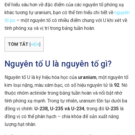
Để hiểu sâu hơn về đặc điểm của các nguyên tố phóng xạ
khác tương tự uranium, bạn có thể tìm hiểu chi tiết về
nguyên
tố po
– một nguyên tố có nhiều điểm chung với U khi xét về
tính phóng xạ và vị trí trong bảng tuần hoàn.
TÓM TẮT
[
HIỆN
]
Nguyên tố U là nguyên tố gì?
Nguyên tố U là ký hiệu hóa học của
uranium
, một nguyên tố
kim loại nặng, màu xám bạc, có số hiệu nguyên tử là
92
. Nó
thuộc nhóm actinide trong bảng tuần hoàn và nổi bật nhờ
tính phóng xạ mạnh. Trong tự nhiên, uranium tồn tại dưới ba
đồng vị chính:
U-238, U-235 và U-234
, trong đó
U-235
là
đồng vị có thể phân hạch – chìa khóa để sản xuất năng
lượng hạt nhân.