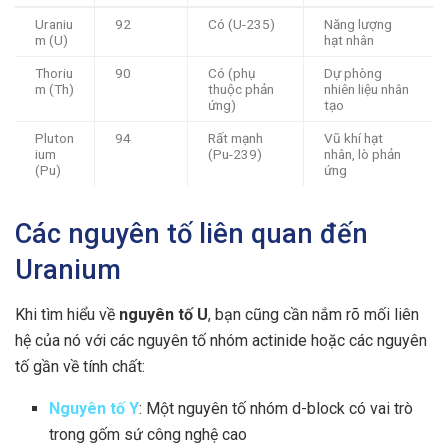
Uraniu
92
Có (U-235)
Năng lượng
m (U)
hạt nhân
Thoriu
90
Có (phụ
Dự phòng
m (Th)
thuộc phản
nhiên liệu nhân
ứng)
tạo
Pluton
94
Rất mạnh
Vũ khí hạt
ium
(Pu-239)
nhân, lò phản
(Pu)
ứng
Các nguyên tố liên quan đến
Uranium
Khi tìm hiểu về
nguyên tố U
, bạn cũng cần nắm rõ mối liên
hệ của nó với các nguyên tố nhóm actinide hoặc các nguyên
tố gần về tính chất:
Nguyên tố Y
: Một nguyên tố nhóm d-block có vai trò
trong gốm sứ công nghệ cao