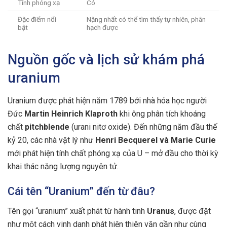
Tính phóng xạ
Có
Đặc điểm nổi
Nặng nhất có thể tìm thấy tự nhiên, phân
bật
hạch được
Nguồn gốc và lịch sử khám phá
uranium
Uranium được phát hiện năm 1789 bởi nhà hóa học người
Đức
Martin Heinrich Klaproth
khi ông phân tích khoáng
chất
pitchblende
(urani nitơ oxide). Đến những năm đầu thế
kỷ 20, các nhà vật lý như
Henri Becquerel và Marie Curie
mới phát hiện tính chất phóng xạ của U – mở đầu cho thời kỳ
khai thác năng lượng nguyên tử.
Cái tên “Uranium” đến từ đâu?
Tên gọi “uranium” xuất phát từ hành tinh
Uranus
, được đặt
như một cách vinh danh phát hiện thiên văn gần như cùng