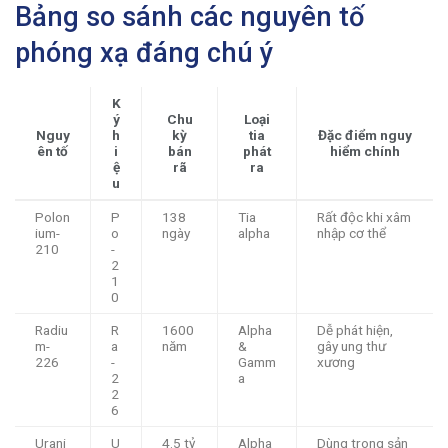
Bảng so sánh các nguyên tố
phóng xạ đáng chú ý
K
ý
Chu
Loại
Nguy
h
kỳ
tia
Đặc điểm nguy
ên tố
i
bán
phát
hiểm chính
ệ
rã
ra
u
Polon
P
138
Tia
Rất độc khi xâm
ium-
o
ngày
alpha
nhập cơ thể
210
-
2
1
0
Radiu
R
1600
Alpha
Dễ phát hiện,
m-
a
năm
&
gây ung thư
226
-
Gamm
xương
2
a
2
6
Urani
U
4.5 tỷ
Alpha
Dùng trong sản