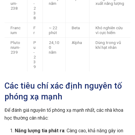
um-
-
năm
xuất năng lượng
238
2
3
8
Franc
F
~ 22
Beta
Khó nghiên cứu
ium
r
phút
vì cực hiếm
Pluto
P
24,10
Alpha
Dùng trong vũ
nium-
u
0
khí hạt nhân
239
-
năm
2
3
9
Các tiêu chí xác định nguyên tố
phóng xạ mạnh
Để đánh giá nguyên tố phóng xạ mạnh nhất, các nhà khoa
học thường cân nhắc:
Năng lượng tia phát ra
: Càng cao, khả năng gây ion