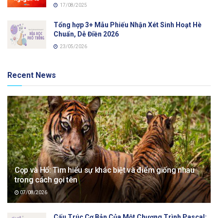
17/08/2025
Tổng hợp 3+ Mẫu Phiếu Nhận Xét Sinh Hoạt Hè
Chuẩn, Dễ Điền 2026
23/05/2026
Recent News
Cọp và Hổ: Tìm hiểu sự khác biệt và điểm giống nhau
trong cách gọi tên
07/08/2026
Cấu Trúc Cơ Bản Của Một Chương Trình Pascal: