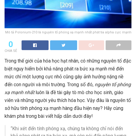
Mô tả Polonium-210 là nguyên tố phóng xạ mạnh nhất phát tia alpha cực mạnh
0
CHIA SẺ
Trong thế giới của hóa học hạt nhân, có những nguyên tố đặc
biệt nguy hiểm bởi khả năng phát ra bức xạ mạnh mẽ đến
mức chỉ một lượng cực nhỏ cũng gây ảnh hưởng nặng nề
đến con người và môi trường. Trong số đó,
nguyên tố phóng
xạ mạnh nhất
luôn là đề tài gây tò mò cho học sinh, giáo
viên và những người yêu thích hóa học. Vậy đâu là nguyên tố
sở hữu tính phóng xạ mạnh hàng đầu hiện nay? Hãy cùng
khám phá trong bài viết hấp dẫn dưới đây!
“Khi xét đến tính phóng xạ, chúng ta không chỉ nói đến
khả năng phát ra tia bức xạ, mà còn nói đến năng lượng