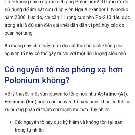
Có lẽ không nhiều người biết rằng Polonium-210 từng được
sử dụng để ám sát cựu điệp viên Nga Alexander Litvinenko
năm 2006. Lúc đó, chỉ cần 1 lượng cực nhỏ Po-210 đầu độc
trong trà là đủ dẫn đến cái chết dần dần vì phá hủy các cơ
quan nội tạng.
Án mạng này cho thấy mức độ sát thương kinh khủng mà
nguyên tố này có thể gây ra chỉ với một liều lượng siêu nhỏ.
Có nguyên tố nào phóng xạ hơn
Polonium không?
Về lý thuyết, một vài nguyên tố tổng hợp như
Astatine (At)
,
Fermium (Fm)
hoặc các nguyên tố siêu urani khác có thể có
xu hướng phân rã thậm chí mạnh mẽ hơn. Tuy nhiên:
Các nguyên tố này cực kỳ hiếm và không tồn tại sẵn
trong tự nhiên.