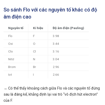
So sánh Flo với các nguyên tố khác có độ
âm điện cao
Nguyên tố
Kí hiệu
Độ âm điện (Pauling)
Flo
F
3.98
Oxi
O
3.44
Clo
Cl
3.16
Nitơ
N
3.04
Brom
Br
2.96
Iot
I
2.66
→ Có thể thấy khoảng cách giữa Flo và các nguyên tố đứng
sau là đáng kể, khẳng định lại vai trò “vô địch hút electron”
của F.