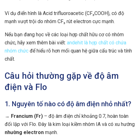
Ví dụ điển hình là Acid trifluoroacetic (CF₃COOH), có độ
mạnh vượt trội do nhóm CF₃ rút electron cực mạnh.
Nếu bạn đang học về các loại hợp chất hữu cơ có nhóm
chức, hãy xem thêm bài viết:
andehit là hợp chất có chứa
nhóm chức
để hiểu rõ hơn mối quan hệ giữa cấu trúc và tính
chất.
Câu hỏi thường gặp về độ âm
điện và Flo
1. Nguyên tố nào có độ âm điện nhỏ nhất?
→
Francium (Fr)
– độ âm điện chỉ khoảng 0.7, hoàn toàn
đối lập với Flo. Đây là kim loại kiềm nhóm IA và có xu hướng
nhường electron
mạnh.