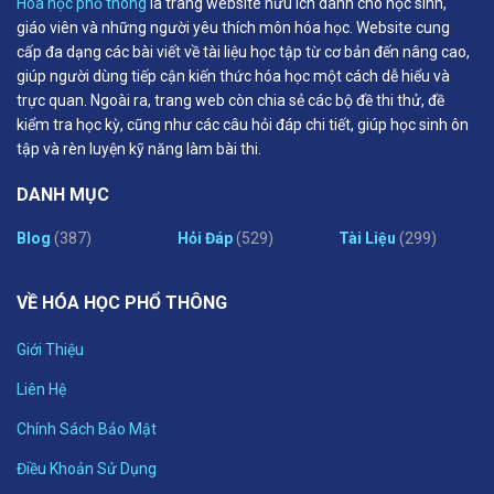
Hóa học phổ thông
là trang website hữu ích dành cho học sinh,
giáo viên và những người yêu thích môn hóa học. Website cung
cấp đa dạng các bài viết về tài liệu học tập từ cơ bản đến nâng cao,
giúp người dùng tiếp cận kiến thức hóa học một cách dễ hiểu và
trực quan. Ngoài ra, trang web còn chia sẻ các bộ đề thi thử, đề
kiểm tra học kỳ, cũng như các câu hỏi đáp chi tiết, giúp học sinh ôn
tập và rèn luyện kỹ năng làm bài thi.
DANH MỤC
Blog
(387)
Hỏi Đáp
(529)
Tài Liệu
(299)
VỀ HÓA HỌC PHỔ THÔNG
Giới Thiệu
Liên Hệ
Chính Sách Bảo Mật
Điều Khoản Sử Dụng