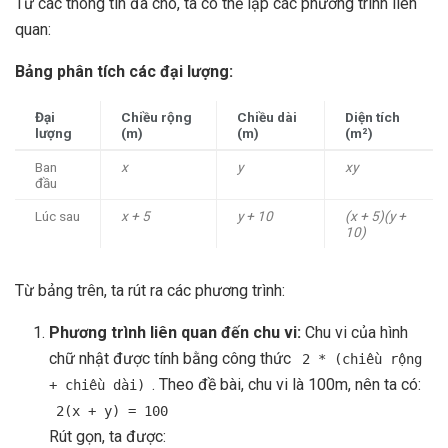
Từ các thông tin đã cho, ta có thể lập các phương trình liên
quan:
Bảng phân tích các đại lượng:
Đại
Chiều rộng
Chiều dài
Diện tích
lượng
(m)
(m)
(m²)
Ban
x
y
xy
đầu
Lúc sau
x + 5
y + 10
(x + 5)(y +
10)
Từ bảng trên, ta rút ra các phương trình:
Phương trình liên quan đến chu vi:
Chu vi của hình
chữ nhật được tính bằng công thức
2 * (chiều rộng
. Theo đề bài, chu vi là 100m, nên ta có:
+ chiều dài)
2(x + y) = 100
Rút gọn, ta được: