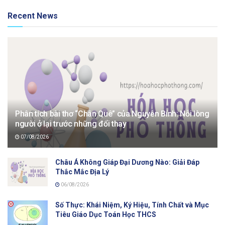
Recent News
Phân tích bài thơ “Chân Quê” của Nguyễn Bính: Nỗi lòng
người ở lại trước những đổi thay
07/08/2026
Châu Á Không Giáp Đại Dương Nào: Giải Đáp
Thắc Mắc Địa Lý
06/08/2026
Số Thực: Khái Niệm, Ký Hiệu, Tính Chất và Mục
Tiêu Giáo Dục Toán Học THCS