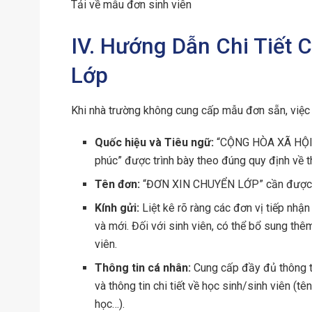
Tải về mẫu đơn sinh viên
IV. Hướng Dẫn Chi Tiết 
Lớp
Khi nhà trường không cung cấp mẫu đơn sẵn, việc
Quốc hiệu và Tiêu ngữ:
“CỘNG HÒA XÃ HỘI 
phúc” được trình bày theo đúng quy định về t
Tên đơn:
“ĐƠN XIN CHUYỂN LỚP” cần được viế
Kính gửi:
Liệt kê rõ ràng các đơn vị tiếp nhậ
và mới. Đối với sinh viên, có thể bổ sung th
viên.
Thông tin cá nhân:
Cung cấp đầy đủ thông ti
và thông tin chi tiết về học sinh/sinh viên (tê
học…).