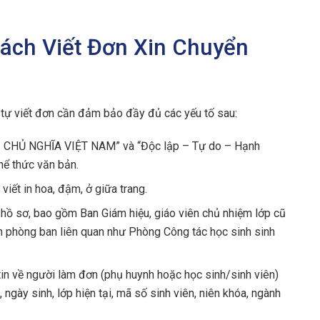
Cách Viết Đơn Xin Chuyển
 tự viết đơn cần đảm bảo đầy đủ các yếu tố sau:
CHỦ NGHĨA VIỆT NAM” và “Độc lập – Tự do – Hạnh
hể thức văn bản.
t in hoa, đậm, ở giữa trang.
n hồ sơ, bao gồm Ban Giám hiệu, giáo viên chủ nhiệm lớp cũ
êm phòng ban liên quan như Phòng Công tác học sinh sinh
n về người làm đơn (phụ huynh hoặc học sinh/sinh viên)
n, ngày sinh, lớp hiện tại, mã số sinh viên, niên khóa, ngành