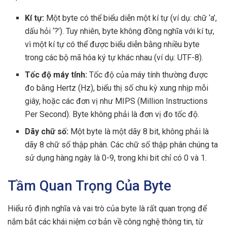
Kí tự:
Một byte có thể biểu diễn một kí tự (ví dụ: chữ ‘a’,
dấu hỏi ‘?’). Tuy nhiên, byte không đồng nghĩa với kí tự,
vì một kí tự có thể được biểu diễn bằng nhiều byte
trong các bộ mã hóa ký tự khác nhau (ví dụ: UTF-8).
Tốc độ máy tính:
Tốc độ của máy tính thường được
đo bằng Hertz (Hz), biểu thị số chu kỳ xung nhịp mỗi
giây, hoặc các đơn vị như MIPS (Million Instructions
Per Second). Byte không phải là đơn vị đo tốc độ.
Dãy chữ số:
Một byte là một dãy 8 bit, không phải là
dãy 8 chữ số thập phân. Các chữ số thập phân chúng ta
sử dụng hàng ngày là 0-9, trong khi bit chỉ có 0 và 1.
Tầm Quan Trọng Của Byte
Hiểu rõ định nghĩa và vai trò của byte là rất quan trọng để
nắm bắt các khái niệm cơ bản về công nghệ thông tin, từ