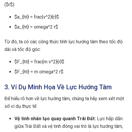
($r$):
$a_{ht} = frac{v^2}{r}$
$a_{ht} = omega^2 r$
Từ đó, ta có các công thức tính lực hướng tâm theo tốc độ
dài và tốc độ góc:
$F_{ht} = frac{m v^2}{r}$
$F_{ht} = m omega^2 r$
3. Ví Dụ Minh Họa Về Lực Hướng Tâm
Để hiểu rõ hơn về lực hướng tâm, chúng ta hãy xem xét một
số ví dụ thực tế:
Vệ tinh nhân tạo quay quanh Trái Đất:
Lực hấp dẫn
giữa Trái Đất và vệ tinh đóng vai trò là lực hướng tâm,