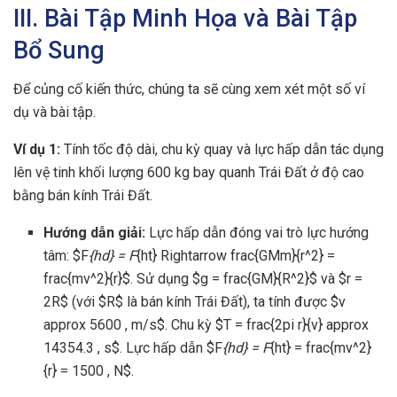
III. Bài Tập Minh Họa và Bài Tập
Bổ Sung
Để củng cố kiến thức, chúng ta sẽ cùng xem xét một số ví
dụ và bài tập.
Ví dụ 1:
Tính tốc độ dài, chu kỳ quay và lực hấp dẫn tác dụng
lên vệ tinh khối lượng 600 kg bay quanh Trái Đất ở độ cao
bằng bán kính Trái Đất.
Hướng dẫn giải:
Lực hấp dẫn đóng vai trò lực hướng
tâm: $F
{hd} = F
{ht} Rightarrow frac{GMm}{r^2} =
frac{mv^2}{r}$. Sử dụng $g = frac{GM}{R^2}$ và $r =
2R$ (với $R$ là bán kính Trái Đất), ta tính được $v
approx 5600 , m/s$. Chu kỳ $T = frac{2pi r}{v} approx
14354.3 , s$. Lực hấp dẫn $F
{hd} = F
{ht} = frac{mv^2}
{r} = 1500 , N$.