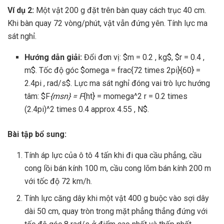
Ví dụ 2:
Một vật 200 g đặt trên bàn quay cách trục 40 cm.
Khi bàn quay 72 vòng/phút, vật vẫn đứng yên. Tính lực ma
sát nghỉ.
Hướng dẫn giải:
Đổi đơn vị: $m = 0.2 , kg$, $r = 0.4 ,
m$. Tốc độ góc $omega = frac{72 times 2pi}{60} =
2.4pi , rad/s$. Lực ma sát nghỉ đóng vai trò lực hướng
tâm: $F
{msn} = F
{ht} = momega^2 r = 0.2 times
(2.4pi)^2 times 0.4 approx 4.55 , N$.
Bài tập bổ sung:
Tính áp lực của ô tô 4 tấn khi đi qua cầu phẳng, cầu
cong lồi bán kính 100 m, cầu cong lõm bán kính 200 m
với tốc độ 72 km/h.
Tính lực căng dây khi một vật 400 g buộc vào sợi dây
dài 50 cm, quay tròn trong mặt phẳng thẳng đứng với