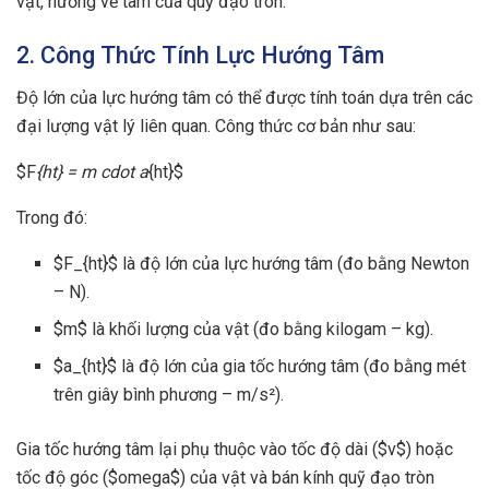
vật, hướng về tâm của quỹ đạo tròn.
2. Công Thức Tính Lực Hướng Tâm
Độ lớn của lực hướng tâm có thể được tính toán dựa trên các
đại lượng vật lý liên quan. Công thức cơ bản như sau:
$F
{ht} = m cdot a
{ht}$
Trong đó:
$F_{ht}$ là độ lớn của lực hướng tâm (đo bằng Newton
– N).
$m$ là khối lượng của vật (đo bằng kilogam – kg).
$a_{ht}$ là độ lớn của gia tốc hướng tâm (đo bằng mét
trên giây bình phương – m/s²).
Gia tốc hướng tâm lại phụ thuộc vào tốc độ dài ($v$) hoặc
tốc độ góc ($omega$) của vật và bán kính quỹ đạo tròn