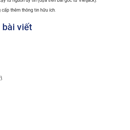
ậy từ nguồn uy tín (dựa trên bài gốc từ Vietjack).
g cấp thêm thông tin hữu ích.
 bài viết
).