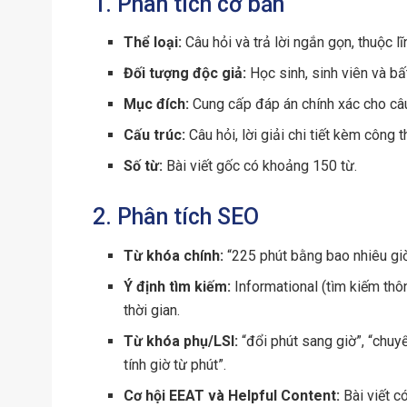
1. Phân tích cơ bản
Thể loại:
Câu hỏi và trả lời ngắn gọn, thuộc l
Đối tượng độc giả:
Học sinh, sinh viên và bất
Mục đích:
Cung cấp đáp án chính xác cho câu
Cấu trúc:
Câu hỏi, lời giải chi tiết kèm công t
Số từ:
Bài viết gốc có khoảng 150 từ.
2. Phân tích SEO
Từ khóa chính:
“225 phút bằng bao nhiêu giờ
Ý định tìm kiếm:
Informational (tìm kiếm thô
thời gian.
Từ khóa phụ/LSI:
“đổi phút sang giờ”, “chuyể
tính giờ từ phút”.
Cơ hội EEAT và Helpful Content:
Bài viết c