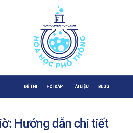
ĐỀ THI
HỎI ĐÁP
TÀI LIỆU
BLOG
iờ: Hướng dẫn chi tiết