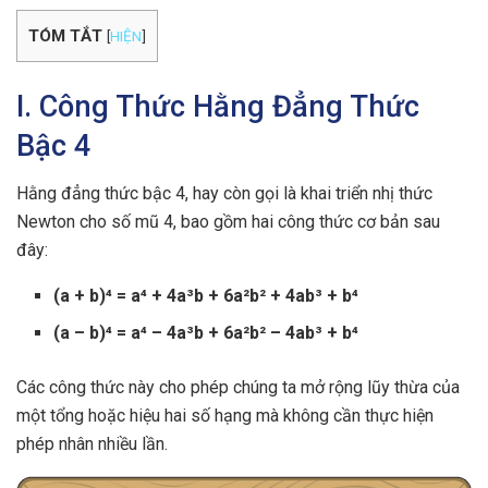
TÓM TẮT
[
HIỆN
]
I. Công Thức Hằng Đẳng Thức
Bậc 4
Hằng đẳng thức bậc 4, hay còn gọi là khai triển nhị thức
Newton cho số mũ 4, bao gồm hai công thức cơ bản sau
đây:
(a + b)⁴ = a⁴ + 4a³b + 6a²b² + 4ab³ + b⁴
(a – b)⁴ = a⁴ – 4a³b + 6a²b² – 4ab³ + b⁴
Các công thức này cho phép chúng ta mở rộng lũy thừa của
một tổng hoặc hiệu hai số hạng mà không cần thực hiện
phép nhân nhiều lần.