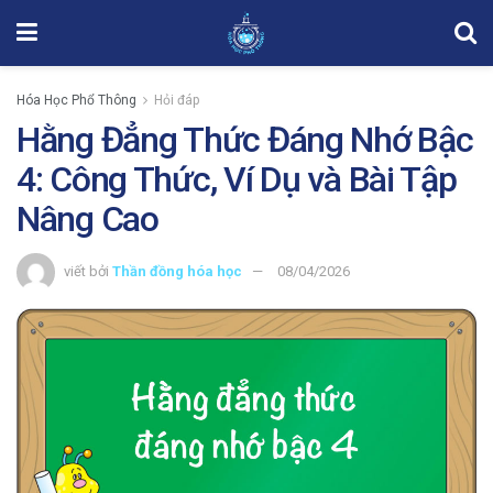
Hóa Học Phổ Thông
Hỏi đáp
Hằng Đẳng Thức Đáng Nhớ Bậc
4: Công Thức, Ví Dụ và Bài Tập
Nâng Cao
viết bởi
Thần đồng hóa học
08/04/2026