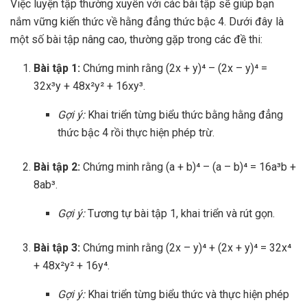
Việc luyện tập thường xuyên với các bài tập sẽ giúp bạn
nắm vững kiến thức về hằng đẳng thức bậc 4. Dưới đây là
một số bài tập nâng cao, thường gặp trong các đề thi:
Bài tập 1:
Chứng minh rằng (2x + y)⁴ – (2x – y)⁴ =
32x³y + 48x²y² + 16xy³.
Gợi ý:
Khai triển từng biểu thức bằng hằng đẳng
thức bậc 4 rồi thực hiện phép trừ.
Bài tập 2:
Chứng minh rằng (a + b)⁴ – (a – b)⁴ = 16a³b +
8ab³.
Gợi ý:
Tương tự bài tập 1, khai triển và rút gọn.
Bài tập 3:
Chứng minh rằng (2x – y)⁴ + (2x + y)⁴ = 32x⁴
+ 48x²y² + 16y⁴.
Gợi ý:
Khai triển từng biểu thức và thực hiện phép