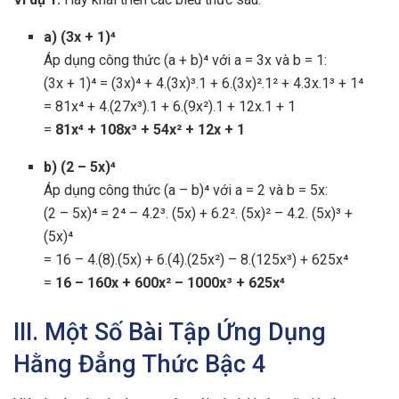
a) (3x + 1)⁴
Áp dụng công thức (a + b)⁴ với a = 3x và b = 1:
(3x + 1)⁴ = (3x)⁴ + 4.(3x)³.1 + 6.(3x)².1² + 4.3x.1³ + 1⁴
= 81x⁴ + 4.(27x³).1 + 6.(9x²).1 + 12x.1 + 1
=
81x⁴ + 108x³ + 54x² + 12x + 1
b) (2 – 5x)⁴
Áp dụng công thức (a – b)⁴ với a = 2 và b = 5x:
(2 – 5x)⁴ = 2⁴ – 4.2³. (5x) + 6.2². (5x)² – 4.2. (5x)³ +
(5x)⁴
= 16 – 4.(8).(5x) + 6.(4).(25x²) – 8.(125x³) + 625x⁴
=
16 – 160x + 600x² – 1000x³ + 625x⁴
III. Một Số Bài Tập Ứng Dụng
Hằng Đẳng Thức Bậc 4