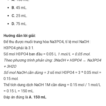
B.
45 mL.
C.
25 mL.
D.
75 mL.
Hướng dẫn lời giải:
Để thu được muối trung hòa Na3PO4, tỉ lệ mol NaOH :
H3PO4 phải là 3:1.
Số mol H3PO4 ban đầu = 0.05 L
1 mol/L = 0.05 mol.
Theo phương trình phản ứng: 3NaOH + H3PO4 → Na3PO4
+ 3H2O
Số mol NaOH cần dùng = 3
số mol H3PO4 = 3 * 0.05 mol =
0.15 mol.
Thể tích dung dịch NaOH 1M cần dùng = 0.15 mol / 1 mol/L
= 0.15 L = 150 mL.
Đáp án đúng là
A. 150 mL
.