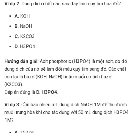
Ví dụ 2:
Dung dịch chất nào sau đây làm quỳ tím hóa đỏ?
A.
KOH
B.
NaOH
C.
K2CO3
D.
H3PO4
Hướng dẫn giải:
Axit photphoric (H3PO4) là một axit, do đó
dung dịch của nó sẽ làm đổi màu quỳ tím sang đỏ. Các chất
còn lại là bazơ (KOH, NaOH) hoặc muối có tính bazơ
(K2CO3).
Đáp án đúng là
D. H3PO4
.
Ví dụ 3:
Cần bao nhiêu mL dung dịch NaOH 1M để thu được
muối trung hòa khi cho tác dụng với 50 mL dung dịch H3PO4
1M?
A.
150 mL.