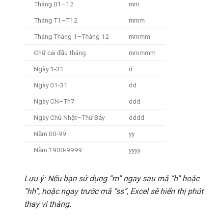
Tháng 01–12
mm
Tháng T1–T12
mmm
Tháng Tháng 1–Tháng 12
mmmm
Chữ cái đầu tháng
mmmmm
Ngày 1-31
d
Ngày 01-31
dd
Ngày CN–Th7
ddd
Ngày Chủ Nhật–Thứ Bảy
dddd
Năm 00-99
yy
Năm 1900-9999
yyyy
Lưu ý: Nếu bạn sử dụng “m” ngay sau mã “h” hoặc
“hh”, hoặc ngay trước mã “ss”, Excel sẽ hiển thị phút
thay vì tháng.