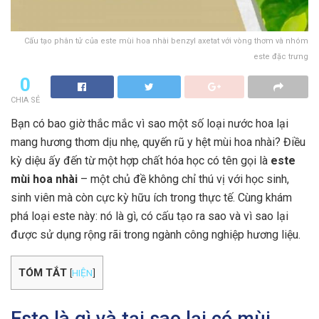
Cấu tạo phân tử của este mùi hoa nhài benzyl axetat với vòng thơm và nhóm
este đặc trưng
0
CHIA SẺ
Bạn có bao giờ thắc mắc vì sao một số loại nước hoa lại
mang hương thơm dịu nhẹ, quyến rũ y hệt mùi hoa nhài? Điều
kỳ diệu ấy đến từ một hợp chất hóa học có tên gọi là
este
mùi hoa nhài
– một chủ đề không chỉ thú vị với học sinh,
sinh viên mà còn cực kỳ hữu ích trong thực tế. Cùng khám
phá loại este này: nó là gì, có cấu tạo ra sao và vì sao lại
được sử dụng rộng rãi trong ngành công nghiệp hương liệu.
TÓM TẮT
[
HIỆN
]
Este là gì và tại sao lại có mùi