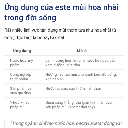
Ứng dụng của este mùi hoa nhài
trong đời sống
Rất nhiều lĩnh vực tận dụng mùi thơm tựa như hoa nhài từ
este, đặc biệt là benzyl axetat:
Ứng dụng
Mô tả
Nước hoa, mỹ
Làm hương liệu nền cho nước hoa cao cấp,
phẩm
kem dưỡng, sữa tắm
Công nghiệp
Hương liệu tạo mùi cho bánh kẹo, đồ uống,
thực phẩm
kẹo cao su
Sản phẩm vệ
Nước lau sàn, sáp thơm, nến thơm
sinh gia đình
Y học – liệu
Giảm căng thẳng, thư giãn tinh thần qua
pháp mùi
liệu pháp mùi (aromatherapy)
“Trong ngành chế tạo nước hoa, benzyl axetat đóng vai