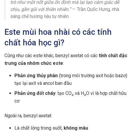
trò như một nốt giữa ổn định mà lại tạo cảm giác dễ
chịu, gần gũi với thiên nhiên.”
— Trần Quốc Hưng, nhà
sáng chế hương liệu tự nhiên.
Este mùi hoa nhài có các tính
chất hóa học gì?
Cũng như các este khác, benzyl axetat có các
tính chất đặc
trưng của nhóm chức este
:
Phản ứng thủy phân
(trong môi trường axit hoặc bazơ)
tạo lại axit và ancol ban đầu
Phản ứng đốt cháy
: tạo CO₂ và H₂O vì là hợp chất hữu
cơ
Ngoài ra, benzyl axetat:
Là chất lỏng trong suốt,
không màu