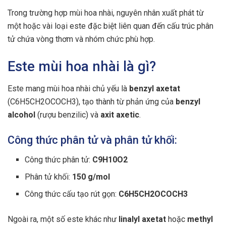
Trong trường hợp mùi hoa nhài, nguyên nhân xuất phát từ
một hoặc vài loại este đặc biệt liên quan đến cấu trúc phân
tử chứa vòng thơm và nhóm chức phù hợp.
Este mùi hoa nhài là gì?
Este mang mùi hoa nhài chủ yếu là
benzyl axetat
(C6H5CH2OCOCH3), tạo thành từ phản ứng của
benzyl
alcohol
(rượu benzilic) và
axit axetic
.
Công thức phân tử và phân tử khối:
Công thức phân tử:
C9H10O2
Phân tử khối:
150 g/mol
Công thức cấu tạo rút gọn:
C6H5CH2OCOCH3
Ngoài ra, một số este khác như
linalyl axetat
hoặc
methyl