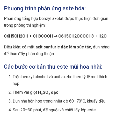
Phương trình phản ứng este hóa:
Phản ứng tổng hợp benzyl axetat được thực hiện đơn giản
trong phòng thí nghiệm:
C6H5CH2OH + CH3COOH ⇌ C6H5CH2OCOCH3 + H2O
Điều kiện: có mặt
axit sunfuric đặc làm xúc tác
, đun nóng
để thúc đẩy phản ứng thuận.
Các bước cơ bản thu este mùi hoa nhài:
Trộn benzyl alcohol và axit axetic theo tỷ lệ mol thích
hợp
Thêm vài giọt
H₂SO₄ đặc
Đun nhẹ hỗn hợp trong nhiệt độ 60–70°C, khuấy đều
Sau 20–30 phút, để nguội và chiết lấy lớp este