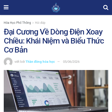
Hóa Học Phổ Thông
Hỏi đáp
Đại Cương Về Dòng Điện Xoay
Chiều: Khái Niệm và Biểu Thức
Cơ Bản
viết bởi
Thần đồng hóa học
05/06/2026