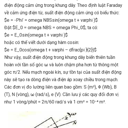
điện động cảm ứng trong khung dây. Theo định luật Faraday
về cảm ứng điện từ, suất điện động cảm ứng có biểu thức:
$e = -Phi’ = omega NBSsin(omega t + varphi )$
Đặt $E_0 = omega NBS = omega Phi_0$, ta có:
$e = E_0sin(omega t + varphi )$
hoặc có thể viết dưới dạng hàm cosin:
$e = E_0cos(omega t + varphi – dfrac{pi }{2})$
Như vậy, suất điện động trong khung dây biến thiên tuần
hoàn với tần số góc ω và luôn chậm pha hơn từ thông một
góc π/2. Nếu mạch ngoài kín, sự tồn tại của suất điện động
này sẽ tạo ra dòng điện và điện áp xoay chiều trong mạch.
Các đơn vị đo lường liên quan bao gồm: S (m²), Φ (Wb), B
(T), N (vòng), ω (rad/s), e (V). Cần lưu ý các quy đổi đơn vị
như 1 vòng/phút = 2π/60 rad/s và 1 cm² = 10⁻⁴ m².