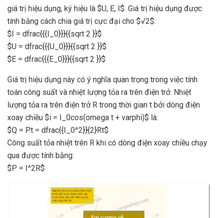
giá trị hiệu dụng, ký hiệu là $U, E, I$. Giá trị hiệu dụng được
tính bằng cách chia giá trị cực đại cho $√2$:
$I = dfrac{{{I_0}}}{{sqrt 2 }}$
$U = dfrac{{{U_0}}}{{sqrt 2 }}$
$E = dfrac{{{E_0}}}{{sqrt 2 }}$
Giá trị hiệu dụng này có ý nghĩa quan trọng trong việc tính
toán công suất và nhiệt lượng tỏa ra trên điện trở. Nhiệt
lượng tỏa ra trên điện trở R trong thời gian t bởi dòng điện
xoay chiều $i = I_0cos(omega t + varphi)$ là:
$Q = P.t = dfrac{{I_0^2}}{2}Rt$
Công suất tỏa nhiệt trên R khi có dòng điện xoay chiều chạy
qua được tính bằng:
$P = I^2R$