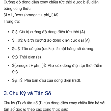
Cường độ dòng điện xoay chiều tức thời được biểu diễn
bằng công thức:
$i = I_0cos (omega t + phi_i)A$
Trong đó:
$i$: Giá trị cường độ dòng điện tức thời (A).
$I_0$: Giá trị cường độ dòng điện cực đại (A).
$ω$: Tần số góc (rad/s), là một hằng số dương.
$t$: Thời gian (s).
$(omega t + phi_i)$: Pha của dòng điện tại thời điểm
$t$.
$φ_i$: Pha ban đầu của dòng điện (rad).
3. Chu Kỳ và Tần Số
Chu kỳ (T) và tần số (f) của dòng điện xoay chiều liên hệ với
tần số góc ω theo các công thức sau: