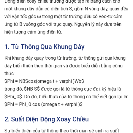
Dòng điện xoay chiều thường được tạo ra bằng cách cho
một khung dây dẫn có diện tích S, gồm N vòng dây, quay đều
với vận tốc góc ω trong một từ trường đều có véc-tơ cảm
ứng từ B vuông góc với trục quay. Nguyên lý này dựa trên
hiện tượng cảm ứng điện từ.
1. Từ Thông Qua Khung Dây
Khi khung dây quay trong từ trường, từ thông gửi qua khung
dây biến thiên theo thời gian và được biểu diễn bằng công
thức:
$Phi = NBScos(omega t + varphi )Wb$
trong đó, $NB S$ được gọi là từ thông cực đại, ký hiệu là
$Phi_0$. Do đó, biểu thức của từ thông có thể viết gọn lại là:
$Phi = Phi_0 cos (omega t + varphi )$
2. Suất Điện Động Xoay Chiều
Sự biến thiên của từ thông theo thời gian sẽ sinh ra suất