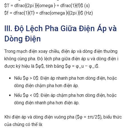
$T = dfrac{{2pi }}{omega } = dfrac{1}{f}$ (s)
$f = dfrac{1}{T} = dfrac{omega }{{2pi }}$ (Hz)
III. Độ Lệch Pha Giữa Điện Áp và
Dòng Điện
Trong mạch điện xoay chiều, điện áp và dòng điện thường
không cùng pha. Độ lệch pha giữa điện áp u và dòng điện i
được ký hiệu là $φ$, tính bằng $φ = φ_u – φ_i$.
Nếu $φ > 0$: Điện áp nhanh pha hơn dòng điện, hoặc
dòng điện chậm pha hơn điện áp.
Nếu $φ < 0$: Điện áp chậm pha hơn dòng điện, hoặc
dòng điện nhanh pha hơn điện áp.
Khi điện áp và dòng điện vuông pha ($φ = ±π/2$), biểu thức
của chúng có thể là: