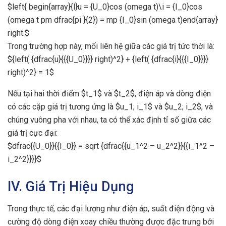
$left{ begin{array}{l}u = {U_0}cos (omega t)\i = {I_0}cos
(omega t pm dfrac{pi }{2}) = mp {I_0}sin (omega t)end{array}
right.$
Trong trường hợp này, mối liên hệ giữa các giá trị tức thời là:
${left( {dfrac{u}{{{U_0}}}} right)^2} + {left( {dfrac{i}{{{I_0}}}}
right)^2} = 1$
Nếu tại hai thời điểm $t_1$ và $t_2$, điện áp và dòng điện
có các cặp giá trị tương ứng là $u_1; i_1$ và $u_2; i_2$, và
chúng vuông pha với nhau, ta có thể xác định tỉ số giữa các
giá trị cực đại:
$dfrac{{U_0}}{{I_0}} = sqrt {dfrac{{u_1^2 – u_2^2}}{{i_1^2 –
i_2^2}}}}$
IV. Giá Trị Hiệu Dụng
Trong thực tế, các đại lượng như điện áp, suất điện động và
cường độ dòng điện xoay chiều thường được đặc trưng bởi