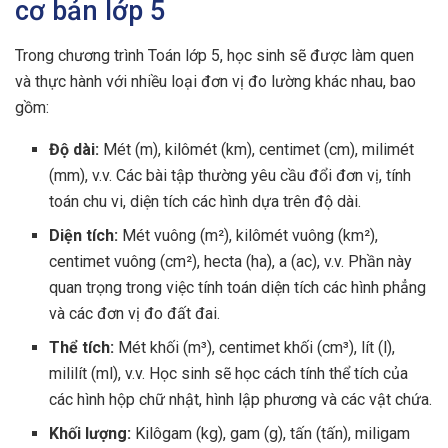
cơ bản lớp 5
Trong chương trình Toán lớp 5, học sinh sẽ được làm quen
và thực hành với nhiều loại đơn vị đo lường khác nhau, bao
gồm:
Độ dài:
Mét (m), kilômét (km), centimet (cm), milimét
(mm), v.v. Các bài tập thường yêu cầu đổi đơn vị, tính
toán chu vi, diện tích các hình dựa trên độ dài.
Diện tích:
Mét vuông (m²), kilômét vuông (km²),
centimet vuông (cm²), hecta (ha), a (ac), v.v. Phần này
quan trọng trong việc tính toán diện tích các hình phẳng
và các đơn vị đo đất đai.
Thể tích:
Mét khối (m³), centimet khối (cm³), lít (l),
mililít (ml), v.v. Học sinh sẽ học cách tính thể tích của
các hình hộp chữ nhật, hình lập phương và các vật chứa.
Khối lượng:
Kilôgam (kg), gam (g), tấn (tấn), miligam