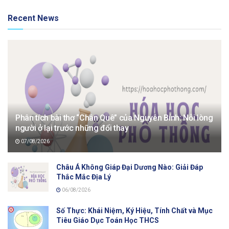
Recent News
Phân tích bài thơ “Chân Quê” của Nguyễn Bính: Nỗi lòng
người ở lại trước những đổi thay
07/08/2026
Châu Á Không Giáp Đại Dương Nào: Giải Đáp
Thắc Mắc Địa Lý
06/08/2026
Số Thực: Khái Niệm, Ký Hiệu, Tính Chất và Mục
Tiêu Giáo Dục Toán Học THCS