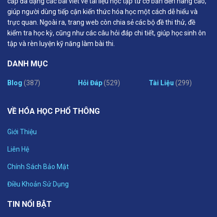
cấp đa dạng các bài viết về tài liệu học tập từ cơ bản đến nâng cao,
giúp người dùng tiếp cận kiến thức hóa học một cách dễ hiểu và
trực quan. Ngoài ra, trang web còn chia sẻ các bộ đề thi thử, đề
kiểm tra học kỳ, cũng như các câu hỏi đáp chi tiết, giúp học sinh ôn
tập và rèn luyện kỹ năng làm bài thi.
DANH MỤC
Blog
(387)
Hỏi Đáp
(529)
Tài Liệu
(299)
VỀ HÓA HỌC PHỔ THÔNG
Giới Thiệu
Liên Hệ
Chính Sách Bảo Mật
Điều Khoản Sử Dụng
TIN NỔI BẬT