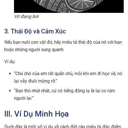
Vịt đang bơi
3. Thái Độ và Cảm Xúc
Nếu bạn nuôi con vật đó, hãy miêu tả thái độ của nó với bạn
hoặc những người xung quanh.
Ví dụ:
“Chú chó của em rất quấn chủ, mỗi khi em đi học về, nó
lại vẫy đuôi mừng rỡ.”
“Bạn thỏ nhút nhát, cứ có tiếng động lạ là lại co rúm
người lại.”
III. Ví Dụ Minh Họa
Dưới đây là một số ví dụ về cách đặt câu miêu tả đặc điểm