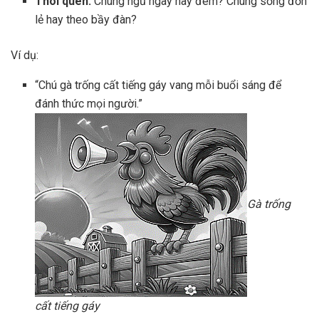
Thói quen:
Chúng ngủ ngày hay đêm? Chúng sống đơn
lẻ hay theo bầy đàn?
Ví dụ:
“Chú gà trống cất tiếng gáy vang mỗi buổi sáng để
đánh thức mọi người.”
Gà trống
cất tiếng gáy