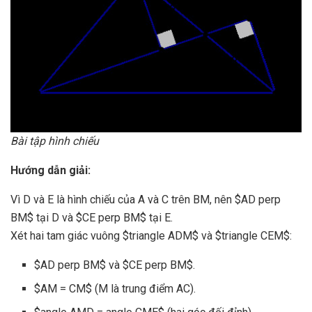
Bài tập hình chiếu
Hướng dẫn giải:
Vì D và E là hình chiếu của A và C trên BM, nên $AD perp
BM$ tại D và $CE perp BM$ tại E.
Xét hai tam giác vuông $triangle ADM$ và $triangle CEM$:
$AD perp BM$ và $CE perp BM$.
$AM = CM$ (M là trung điểm AC).