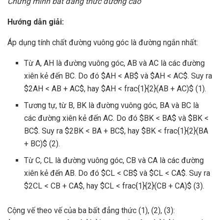
Chứng minh bất đẳng thức đường cao
Hướng dẫn giải:
Áp dụng tính chất đường vuông góc là đường ngắn nhất:
Từ A, AH là đường vuông góc, AB và AC là các đường
xiên kẻ đến BC. Do đó $AH < AB$ và $AH < AC$. Suy ra
$2AH < AB + AC$, hay $AH < frac{1}{2}(AB + AC)$ (1).
Tương tự, từ B, BK là đường vuông góc, BA và BC là
các đường xiên kẻ đến AC. Do đó $BK < BA$ và $BK <
BC$. Suy ra $2BK < BA + BC$, hay $BK < frac{1}{2}(BA
+ BC)$ (2).
Từ C, CL là đường vuông góc, CB và CA là các đường
xiên kẻ đến AB. Do đó $CL < CB$ và $CL < CA$. Suy ra
$2CL < CB + CA$, hay $CL < frac{1}{2}(CB + CA)$ (3).
Cộng vế theo vế của ba bất đẳng thức (1), (2), (3):