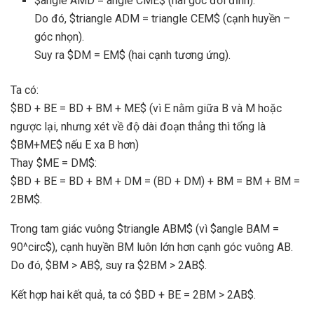
$angle AMD = angle CME$ (hai góc đối đỉnh).
Do đó, $triangle ADM = triangle CEM$ (cạnh huyền –
góc nhọn).
Suy ra $DM = EM$ (hai cạnh tương ứng).
Ta có:
$BD + BE = BD + BM + ME$ (vì E nằm giữa B và M hoặc
ngược lại, nhưng xét về độ dài đoạn thẳng thì tổng là
$BM+ME$ nếu E xa B hơn)
Thay $ME = DM$:
$BD + BE = BD + BM + DM = (BD + DM) + BM = BM + BM =
2BM$.
Trong tam giác vuông $triangle ABM$ (vì $angle BAM =
90^circ$), cạnh huyền BM luôn lớn hơn cạnh góc vuông AB.
Do đó, $BM > AB$, suy ra $2BM > 2AB$.
Kết hợp hai kết quả, ta có $BD + BE = 2BM > 2AB$.