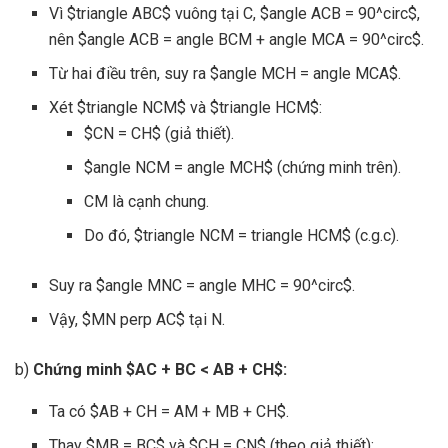
Vì $triangle ABC$ vuông tại C, $angle ACB = 90^circ$,
nên $angle ACB = angle BCM + angle MCA = 90^circ$.
Từ hai điều trên, suy ra $angle MCH = angle MCA$.
Xét $triangle NCM$ và $triangle HCM$:
$CN = CH$ (giả thiết).
$angle NCM = angle MCH$ (chứng minh trên).
CM là cạnh chung.
Do đó, $triangle NCM = triangle HCM$ (c.g.c).
Suy ra $angle MNC = angle MHC = 90^circ$.
Vậy, $MN perp AC$ tại N.
b)
Chứng minh $AC + BC < AB + CH$:
Ta có $AB + CH = AM + MB + CH$.
Thay $MB = BC$ và $CH = CN$ (theo giả thiết):