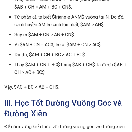
$AB + CH = AM + BC + CN$.
Từ phần a), ta biết $triangle ANM$ vuông tại N. Do đó,
cạnh huyền AM là cạnh lớn nhất, $AM > AN$.
Suy ra $AM + CN > AN + CN$.
Vì $AN + CN = AC$, ta có $AM + CN > AC$.
Do đó, $AM + CN + BC > AC + BC$.
Thay $AM + CN + BC$ bằng $AB + CH$, ta được $AB +
CH > AC + BC$.
Vậy, $AC + BC < AB + CH$.
III. Học Tốt Đường Vuông Góc và
Đường Xiên
Để nắm vững kiến thức về đường vuông góc và đường xiên,