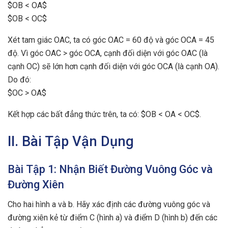
$OB < OA$
$OB < OC$
Xét tam giác OAC, ta có góc OAC = 60 độ và góc OCA = 45
độ. Vì góc OAC > góc OCA, cạnh đối diện với góc OAC (là
cạnh OC) sẽ lớn hơn cạnh đối diện với góc OCA (là cạnh OA).
Do đó:
$OC > OA$
Kết hợp các bất đẳng thức trên, ta có: $OB < OA < OC$.
II. Bài Tập Vận Dụng
Bài Tập 1: Nhận Biết Đường Vuông Góc và
Đường Xiên
Cho hai hình a và b. Hãy xác định các đường vuông góc và
đường xiên kẻ từ điểm C (hình a) và điểm D (hình b) đến các