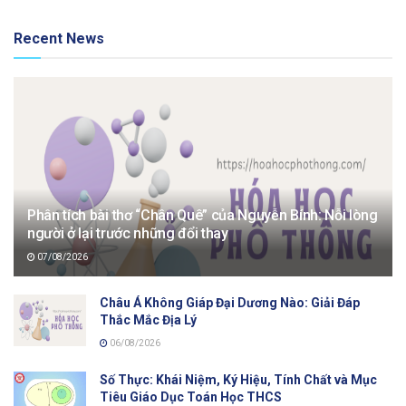
Recent News
Phân tích bài thơ “Chân Quê” của Nguyễn Bính: Nỗi lòng
người ở lại trước những đổi thay
07/08/2026
Châu Á Không Giáp Đại Dương Nào: Giải Đáp
Thắc Mắc Địa Lý
06/08/2026
Số Thực: Khái Niệm, Ký Hiệu, Tính Chất và Mục
Tiêu Giáo Dục Toán Học THCS