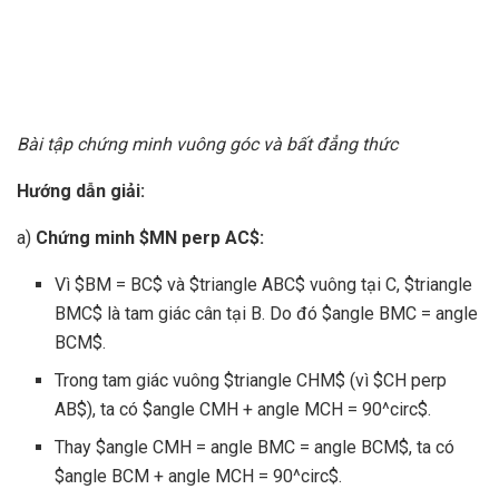
Bài tập chứng minh vuông góc và bất đẳng thức
Hướng dẫn giải:
a)
Chứng minh $MN perp AC$:
Vì $BM = BC$ và $triangle ABC$ vuông tại C, $triangle
BMC$ là tam giác cân tại B. Do đó $angle BMC = angle
BCM$.
Trong tam giác vuông $triangle CHM$ (vì $CH perp
AB$), ta có $angle CMH + angle MCH = 90^circ$.
Thay $angle CMH = angle BMC = angle BCM$, ta có
$angle BCM + angle MCH = 90^circ$.