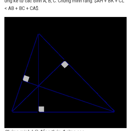
ứng kẻ từ các đỉnh A, B, C. Chứng minh rằng: $AH + BK + CL
< AB + BC + CA$.