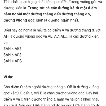
Tính chất quan trọng nhất liên quan đến đường vuông góc và
đường xiên là:
Trong tất cả các đường kẻ từ một điểm
nằm ngoài một đường thẳng đến đường thẳng đó,
đường vuông góc luôn là đường ngắn nhất.
Điều này có nghĩa là nếu ta có điểm A và đường thẳng d, với
AH là đường vuông góc và AB, AC, AD,… là các đường xiên,
thì:
$AH < AB$
$AH < AC$
$AH < AD$
…
Ví dụ:
Cho điểm O nằm ngoài đường thẳng a. OB là đường vuông
góc kẻ từ O đến a, với B là chân đường vuông góc. Lấy hai
điểm A và C trên đường thẳng a, nằm về hai phía khác nhau
so với B. Nếu góc OAB bằng 60 độ và góc OCB bằng 45 độ,