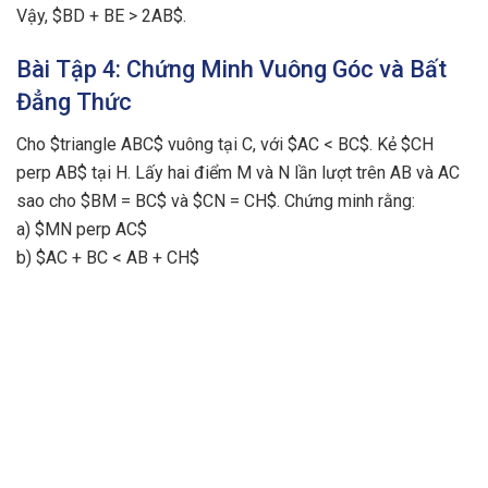
Vậy, $BD + BE > 2AB$.
Bài Tập 4: Chứng Minh Vuông Góc và Bất
Đẳng Thức
Cho $triangle ABC$ vuông tại C, với $AC < BC$. Kẻ $CH
perp AB$ tại H. Lấy hai điểm M và N lần lượt trên AB và AC
sao cho $BM = BC$ và $CN = CH$. Chứng minh rằng:
a) $MN perp AC$
b) $AC + BC < AB + CH$