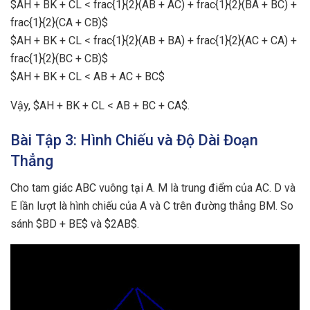
$AH + BK + CL < frac{1}{2}(AB + AC) + frac{1}{2}(BA + BC) +
frac{1}{2}(CA + CB)$
$AH + BK + CL < frac{1}{2}(AB + BA) + frac{1}{2}(AC + CA) +
frac{1}{2}(BC + CB)$
$AH + BK + CL < AB + AC + BC$
Vậy, $AH + BK + CL < AB + BC + CA$.
Bài Tập 3: Hình Chiếu và Độ Dài Đoạn
Thẳng
Cho tam giác ABC vuông tại A. M là trung điểm của AC. D và
E lần lượt là hình chiếu của A và C trên đường thẳng BM. So
sánh $BD + BE$ và $2AB$.