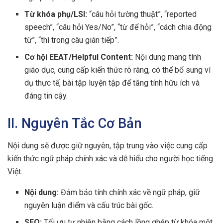
Từ khóa phụ/LSI:
“câu hỏi tường thuật”, “reported
speech”, “câu hỏi Yes/No”, “từ để hỏi”, “cách chia động
từ”, “thì trong câu gián tiếp”.
Cơ hội EEAT/Helpful Content:
Nội dung mang tính
giáo dục, cung cấp kiến thức rõ ràng, có thể bổ sung ví
dụ thực tế, bài tập luyện tập để tăng tính hữu ích và
đáng tin cậy.
II. Nguyên Tắc Cơ Bản
Nội dung sẽ được giữ nguyên, tập trung vào việc cung cấp
kiến thức ngữ pháp chính xác và dễ hiểu cho người học tiếng
Việt.
Nội dung:
Đảm bảo tính chính xác về ngữ pháp, giữ
nguyên luận điểm và cấu trúc bài gốc.
SEO:
Tối ưu tự nhiên bằng cách lồng ghép từ khóa một