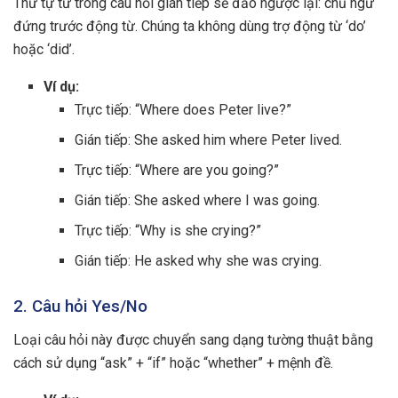
Thứ tự từ trong câu hỏi gián tiếp sẽ đảo ngược lại: chủ ngữ
đứng trước động từ. Chúng ta không dùng trợ động từ ‘do’
hoặc ‘did’.
Ví dụ:
Trực tiếp: “Where does Peter live?”
Gián tiếp: She asked him where Peter lived.
Trực tiếp: “Where are you going?”
Gián tiếp: She asked where I was going.
Trực tiếp: “Why is she crying?”
Gián tiếp: He asked why she was crying.
2. Câu hỏi Yes/No
Loại câu hỏi này được chuyển sang dạng tường thuật bằng
cách sử dụng “ask” + “if” hoặc “whether” + mệnh đề.