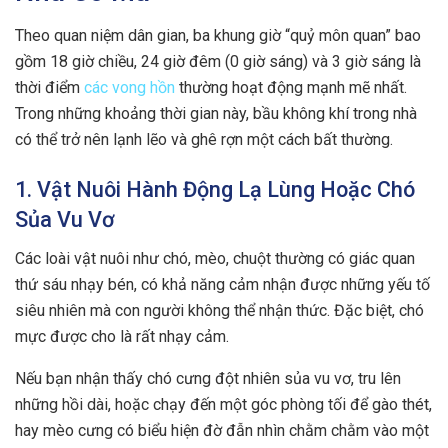
Theo quan niệm dân gian, ba khung giờ “quỷ môn quan” bao
gồm 18 giờ chiều, 24 giờ đêm (0 giờ sáng) và 3 giờ sáng là
thời điểm
các vong hồn
thường hoạt động mạnh mẽ nhất.
Trong những khoảng thời gian này, bầu không khí trong nhà
có thể trở nên lạnh lẽo và ghê rợn một cách bất thường.
1. Vật Nuôi Hành Động Lạ Lùng Hoặc Chó
Sủa Vu Vơ
Các loài vật nuôi như chó, mèo, chuột thường có giác quan
thứ sáu nhạy bén, có khả năng cảm nhận được những yếu tố
siêu nhiên mà con người không thể nhận thức. Đặc biệt, chó
mực được cho là rất nhạy cảm.
Nếu bạn nhận thấy chó cưng đột nhiên sủa vu vơ, tru lên
những hồi dài, hoặc chạy đến một góc phòng tối để gào thét,
hay mèo cưng có biểu hiện đờ đẫn nhìn chằm chằm vào một