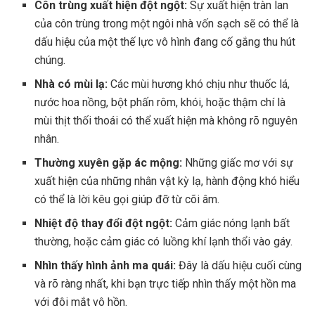
Côn trùng xuất hiện đột ngột:
Sự xuất hiện tràn lan
của côn trùng trong một ngôi nhà vốn sạch sẽ có thể là
dấu hiệu của một thế lực vô hình đang cố gắng thu hút
chúng.
Nhà có mùi lạ:
Các mùi hương khó chịu như thuốc lá,
nước hoa nồng, bột phấn rôm, khói, hoặc thậm chí là
mùi thịt thối thoái có thể xuất hiện mà không rõ nguyên
nhân.
Thường xuyên gặp ác mộng:
Những giấc mơ với sự
xuất hiện của những nhân vật kỳ lạ, hành động khó hiểu
có thể là lời kêu gọi giúp đỡ từ cõi âm.
Nhiệt độ thay đổi đột ngột:
Cảm giác nóng lạnh bất
thường, hoặc cảm giác có luồng khí lạnh thổi vào gáy.
Nhìn thấy hình ảnh ma quái:
Đây là dấu hiệu cuối cùng
và rõ ràng nhất, khi bạn trực tiếp nhìn thấy một hồn ma
với đôi mắt vô hồn.