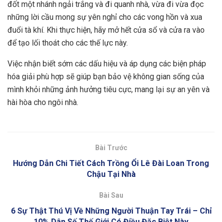
đốt một nhánh ngải trắng và đi quanh nhà, vừa đi vừa đọc
những lời cầu mong sự yên nghỉ cho các vong hồn và xua
đuổi tà khí. Khi thực hiện, hãy mở hết cửa sổ và cửa ra vào
để tạo lối thoát cho các thế lực này.
Việc nhận biết sớm các dấu hiệu và áp dụng các biện pháp
hóa giải phù hợp sẽ giúp bạn bảo vệ không gian sống của
mình khỏi những ảnh hưởng tiêu cực, mang lại sự an yên và
hài hòa cho ngôi nhà.
Bài Trước
Hướng Dẫn Chi Tiết Cách Trồng Ổi Lê Đài Loan Trong
Chậu Tại Nhà
Bài Sau
6 Sự Thật Thú Vị Về Những Người Thuận Tay Trái – Chỉ
10% Dân Số Thế Giới Có Điều Đặc Biệt Này