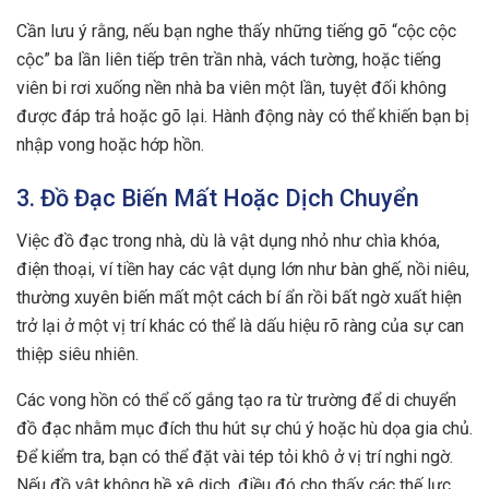
Cần lưu ý rằng, nếu bạn nghe thấy những tiếng gõ “cộc cộc
cộc” ba lần liên tiếp trên trần nhà, vách tường, hoặc tiếng
viên bi rơi xuống nền nhà ba viên một lần, tuyệt đối không
được đáp trả hoặc gõ lại. Hành động này có thể khiến bạn bị
nhập vong hoặc hớp hồn.
3. Đồ Đạc Biến Mất Hoặc Dịch Chuyển
Việc đồ đạc trong nhà, dù là vật dụng nhỏ như chìa khóa,
điện thoại, ví tiền hay các vật dụng lớn như bàn ghế, nồi niêu,
thường xuyên biến mất một cách bí ẩn rồi bất ngờ xuất hiện
trở lại ở một vị trí khác có thể là dấu hiệu rõ ràng của sự can
thiệp siêu nhiên.
Các vong hồn có thể cố gắng tạo ra từ trường để di chuyển
đồ đạc nhằm mục đích thu hút sự chú ý hoặc hù dọa gia chủ.
Để kiểm tra, bạn có thể đặt vài tép tỏi khô ở vị trí nghi ngờ.
Nếu đồ vật không hề xê dịch, điều đó cho thấy các thế lực