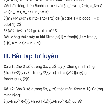
Xét bất đẳng thức Bunhiacopxki với $a_1=a, a_2=b, a_3=c$
và $b_1=1, b_2=1, b_3=1$:
$(a^2+b^2+c^2)(1^2+1^2+1^2) ge (a cdot 1 + b cdot 1 + c
cdot 1)^2$
$3(a^2+b^2+c^2) ge (a+b+c)^2$
Dấu đẳng thức xảy ra khi $frac{a}{1} = frac{b}{1} = frac{c}
{1}$, tức là $a = b = c$.
III. Bài tập tự luyện
Câu 1:
Cho 3 số dương $x, y, z$ tùy ý. Chứng minh rằng:
$frac{x^2}{y+z} + frac{y^2}{z+x} + frac{z^2}{x+y} ge
frac{x+y+z}{2}$
Câu 2:
Cho 3 số dương $x, y, z$ thỏa mãn: $xyz = 1$. Chứng
minh rằng:
$(x+frac{1}{y})(y+frac{1}{z})(z+frac{1}{x}) ge 8$