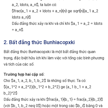
a_2, ldots, a_n$, ta luôn có:
$frac{a_1 + a_2 + ldots + a_n}{n} ge sqrt[n]{a_1 a_2
ldots a_n}$
Dấu đẳng thức xảy ra khi và chỉ khi $a_1 = a_2 = ldots
= a_n$.
2. Bất đẳng thức Bunhiacopxki
Bất đẳng thức Bunhiacopxki là một bất đẳng thức quan
trọng, đặc biệt hữu ích khi làm việc với tổng các bình phương
và tích của các số.
Trường hợp hai cặp số:
Cho $a_1, a_2, b_1, b_2$ là những số thực. Ta có:
$(a_1^2 + a_2^2)(b_1^2 + b_2^2) ge (a_1 b_1 + a_2
b_2)^2$
Dấu đẳng thức xảy ra khi $frac{a_1}{b_1} = frac{a_2}{b_2}$
(với $b_1, b_2 neq 0$) hoặc một trong các $b_i$ bằng 0 và