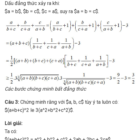
Dấu đẳng thức xảy ra khi:
$a = b$, $b = c$, $c = a$, suy ra $a = b = c$.
Các bước chứng minh bất đẳng thức
Câu 3:
Chứng minh rằng với $a, b, c$ tùy ý ta luôn có:
$(a+b+c)^2 le 3(a^2+b^2+c^2)$.
Lời giải:
Ta có:
$(a+b+c)^2 = a^2 + b^2 + c^2 + 2ab + 2bc + 2ca$