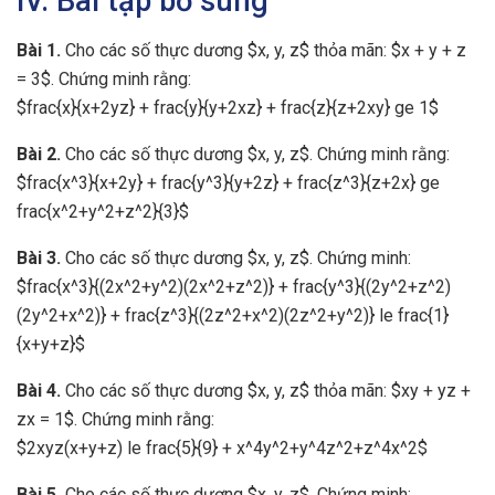
IV. Bài tập bổ sung
Bài 1.
Cho các số thực dương $x, y, z$ thỏa mãn: $x + y + z
= 3$. Chứng minh rằng:
$frac{x}{x+2yz} + frac{y}{y+2xz} + frac{z}{z+2xy} ge 1$
Bài 2.
Cho các số thực dương $x, y, z$. Chứng minh rằng:
$frac{x^3}{x+2y} + frac{y^3}{y+2z} + frac{z^3}{z+2x} ge
frac{x^2+y^2+z^2}{3}$
Bài 3.
Cho các số thực dương $x, y, z$. Chứng minh:
$frac{x^3}{(2x^2+y^2)(2x^2+z^2)} + frac{y^3}{(2y^2+z^2)
(2y^2+x^2)} + frac{z^3}{(2z^2+x^2)(2z^2+y^2)} le frac{1}
{x+y+z}$
Bài 4.
Cho các số thực dương $x, y, z$ thỏa mãn: $xy + yz +
zx = 1$. Chứng minh rằng:
$2xyz(x+y+z) le frac{5}{9} + x^4y^2+y^4z^2+z^4x^2$
Bài 5.
Cho các số thực dương $x, y, z$. Chứng minh: