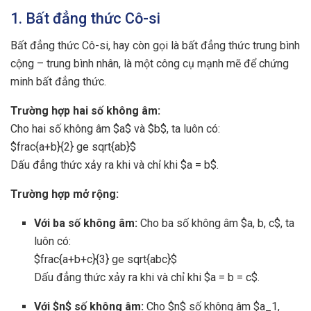
1. Bất đẳng thức Cô-si
Bất đẳng thức Cô-si, hay còn gọi là bất đẳng thức trung bình
cộng – trung bình nhân, là một công cụ mạnh mẽ để chứng
minh bất đẳng thức.
Trường hợp hai số không âm:
Cho hai số không âm $a$ và $b$, ta luôn có:
$frac{a+b}{2} ge sqrt{ab}$
Dấu đẳng thức xảy ra khi và chỉ khi $a = b$.
Trường hợp mở rộng:
Với ba số không âm:
Cho ba số không âm $a, b, c$, ta
luôn có:
$frac{a+b+c}{3} ge sqrt{abc}$
Dấu đẳng thức xảy ra khi và chỉ khi $a = b = c$.
Với $n$ số không âm:
Cho $n$ số không âm $a_1,