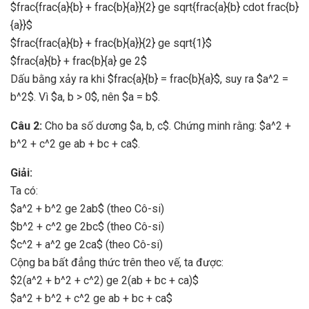
$frac{frac{a}{b} + frac{b}{a}}{2} ge sqrt{frac{a}{b} cdot frac{b}
{a}}$
$frac{frac{a}{b} + frac{b}{a}}{2} ge sqrt{1}$
$frac{a}{b} + frac{b}{a} ge 2$
Dấu bằng xảy ra khi $frac{a}{b} = frac{b}{a}$, suy ra $a^2 =
b^2$. Vì $a, b > 0$, nên $a = b$.
Câu 2:
Cho ba số dương $a, b, c$. Chứng minh rằng: $a^2 +
b^2 + c^2 ge ab + bc + ca$.
Giải:
Ta có:
$a^2 + b^2 ge 2ab$ (theo Cô-si)
$b^2 + c^2 ge 2bc$ (theo Cô-si)
$c^2 + a^2 ge 2ca$ (theo Cô-si)
Cộng ba bất đẳng thức trên theo vế, ta được:
$2(a^2 + b^2 + c^2) ge 2(ab + bc + ca)$
$a^2 + b^2 + c^2 ge ab + bc + ca$