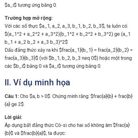
$a_i$ tương ứng bằng 0.
Trường hợp mở rộng:
Với các số thực $a_1, a_2, a_3, b_1, b_2, b_3$, ta luôn có:
$(a_1^2 + a_2^2 + a_3^2)(b_1^2 + b_2^2 + b_3^2) ge (a_1
b_1 + a_2 b_2 + a_3 b_3)^2$
Dấu đẳng thức xảy ra khi $frac{a_1}{b_1} = frac{a_2}{b_2} =
frac{a_3}{b_3}$ (với $b_1, b_2, b_3 neq 0$) hoặc một trong
các $b_i$ bằng 0 và $a_i$ tương ứng bằng 0.
II. Ví dụ minh họa
Câu 1:
Cho $a, b > 0$. Chứng minh rằng: $frac{a}{b} + frac{b}
{a} ge 2$.
Lời giải:
Áp dụng bất đẳng thức Cô-si cho hai số không âm $frac{a}
{b}$ và $frac{b}{a}$, ta được: