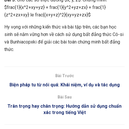
$frac{1}{x^2+xy+yz} + frac{1}{y^2+yz+zx} + frac{1}
{z^2+zx+xy} le frac{(x+y+z)^2}{xy+yz+zx}$
Hy vọng với những kiến thức và bài tập trên, các bạn học
sinh sẽ nắm vững hơn về cách sử dụng bất đẳng thức Cô-si
và Bunhiacopxki để giải các bài toán chứng minh bất đẳng
thức.
Bài Trước
Biện pháp tu từ nói quá: Khái niệm, ví dụ và tác dụng
Bài Sau
Trân trọng hay chân trọng: Hướng dẫn sử dụng chuẩn
xác trong tiếng Việt