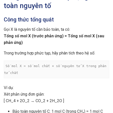
toàn nguyên tố
Công thức tổng quát
Gọi X là nguyên tố cần bảo toàn, ta có:
Tổng số mol X (trước phản ứng) = Tổng số mol X (sau
phản ứng)
Trong trường hợp phức tạp, hãy phân tích theo hệ số:
Số mol X = số mol chất × số nguyên tử X trong phân 
tử chất
Ví dụ:
Xét phản ứng đơn giản:
[ CH_4 + 2O_2 → CO_2 + 2H_2O ]
Bảo toàn nguyên tố C: 1 mol C (trong CH₄) = 1 mol C