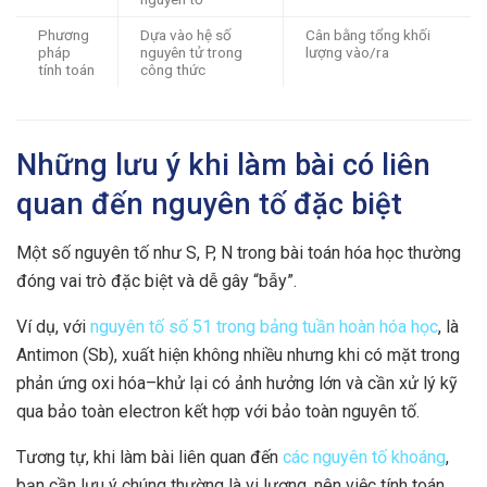
Phương
Dựa vào hệ số
Cân bằng tổng khối
pháp
nguyên tử trong
lượng vào/ra
tính toán
công thức
Những lưu ý khi làm bài có liên
quan đến nguyên tố đặc biệt
Một số nguyên tố như S, P, N trong bài toán hóa học thường
đóng vai trò đặc biệt và dễ gây “bẫy”.
Ví dụ, với
nguyên tố số 51 trong bảng tuần hoàn hóa học
, là
Antimon (Sb), xuất hiện không nhiều nhưng khi có mặt trong
phản ứng oxi hóa–khử lại có ảnh hưởng lớn và cần xử lý kỹ
qua bảo toàn electron kết hợp với bảo toàn nguyên tố.
Tương tự, khi làm bài liên quan đến
các nguyên tố khoáng
,
bạn cần lưu ý chúng thường là vi lượng, nên việc tính toán