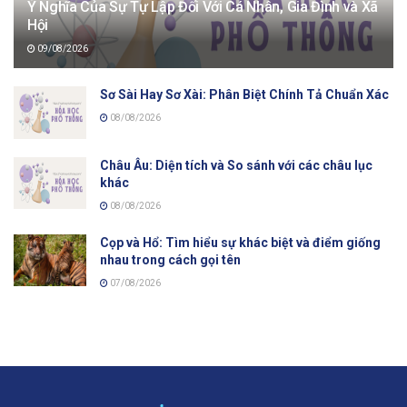
Ý Nghĩa Của Sự Tự Lập Đối Với Cá Nhân, Gia Đình và Xã
Hội
09/08/2026
Sơ Sài Hay Sơ Xài: Phân Biệt Chính Tả Chuẩn Xác
08/08/2026
Châu Âu: Diện tích và So sánh với các châu lục
khác
08/08/2026
Cọp và Hổ: Tìm hiểu sự khác biệt và điểm giống
nhau trong cách gọi tên
07/08/2026