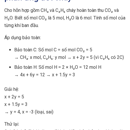
Cho hỗn hợp gồm CH₄ và C₂H₆ cháy hoàn toàn thu CO₂ và
H₂O. Biết số mol CO₂ là 5 mol, H₂O là 6 mol. Tính số mol của
từng khí ban đầu.
Áp dụng bảo toàn:
Bảo toàn C: Số mol C = số mol CO₂ = 5
→ CH₄: x mol, C₂H₆: y mol → x + 2y = 5 (vì C₂H₆ có 2C)
Bảo toàn H: Số mol H = 2 × H₂O = 12 mol H
→ 4x + 6y = 12 → x + 1.5y = 3
Giải hệ:
x + 2y = 5
x + 1.5y = 3
→ y = 4, x = -3 (loại, sai)
Thử lại: