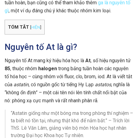
tuần hoàn, bạn cũng có thể tham khảo thêm
ga là nguyên tố
gì
, một ví dụ đáng chú ý khác thuộc nhóm kim loại.
TÓM TẮT
[
HIỆN
]
Nguyên tố At là gì?
Nguyên tố At mang ký hiệu hóa học là
At
, số hiệu nguyên tử
85
, thuộc nhóm
halogen
trong bảng tuần hoàn các nguyên
tố hóa học – cùng nhóm với fluor, clo, brom, iod. At là viết tắt
của
astatin
, có nguồn gốc từ tiếng Hy Lạp
astatos
, nghĩa là
“không ổn định” – một cái tên nói lên tính chất nổi bật của
nó: phóng xạ cực mạnh và rất nhanh phân rã.
“Astatin giống như một bóng ma trong phòng thí nghiệm –
ta biết nó tồn tại, nhưng thật khó để nắm bắt.” – Trích lời
ThS. Lê Văn Lâm, giảng viên bộ môn Hóa học hạt nhân
trường Đại học Khoa học Tự nhiên.