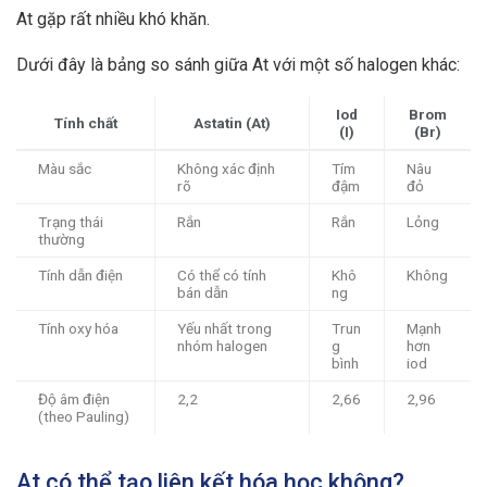
At gặp rất nhiều khó khăn.
Dưới đây là bảng so sánh giữa At với một số halogen khác:
Iod
Brom
Tính chất
Astatin (At)
(I)
(Br)
Màu sắc
Không xác định
Tím
Nâu
rõ
đậm
đỏ
Trạng thái
Rắn
Rắn
Lỏng
thường
Tính dẫn điện
Có thể có tính
Khô
Không
bán dẫn
ng
Tính oxy hóa
Yếu nhất trong
Trun
Mạnh
nhóm halogen
g
hơn
bình
iod
Độ âm điện
2,2
2,66
2,96
(theo Pauling)
At có thể tạo liên kết hóa học không?