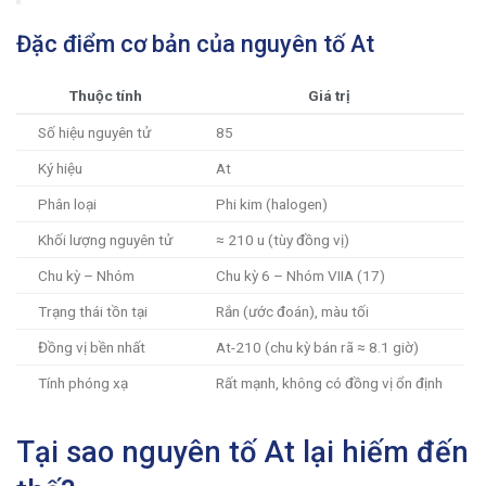
Đặc điểm cơ bản của nguyên tố At
Thuộc tính
Giá trị
Số hiệu nguyên tử
85
Ký hiệu
At
Phân loại
Phi kim (halogen)
Khối lượng nguyên tử
≈ 210 u (tùy đồng vị)
Chu kỳ – Nhóm
Chu kỳ 6 – Nhóm VIIA (17)
Trạng thái tồn tại
Rắn (ước đoán), màu tối
Đồng vị bền nhất
At-210 (chu kỳ bán rã ≈ 8.1 giờ)
Tính phóng xạ
Rất mạnh, không có đồng vị ổn định
Tại sao nguyên tố At lại hiếm đến