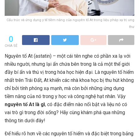
Cấu trúc và ứng dụng y tế tiềm năng của nguyên tố At trong liệu pháp xạ trị ung
thư
0
CHIA SẺ
Nguyên tố At (astatin) – một cái tên nghe có phần xa lạ với
nhiều người, nhưng lại ẩn chứa bên trong là cả một thế giới
đầy bí ẩn và thú vị trong hóa học hiện đại. Là nguyên tố hiếm
nhất trên Trái Đất, At khiến các nhà khoa học bị thu hút không
chỉ bởi tính phóng xạ mạnh, mà còn bởi những ứng dụng
tiềm năng của nó trong y học và công nghệ hạt nhân. Vậy
nguyên tố At là gì
, có đặc điểm nào nổi bật và liệu nó có
vai trò gì trong đời sống? Hãy cùng khám phá qua những
thông tin dưới đây!
Để hiểu rõ hơn về các nguyên tố hiếm và đặc biệt trong bảng