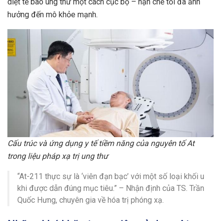
diệt tế bào ung thư một cách cục bộ – hạn chế tối đa ảnh
hưởng đến mô khỏe mạnh.
Cấu trúc và ứng dụng y tế tiềm năng của nguyên tố At
trong liệu pháp xạ trị ung thư
“At-211 thực sự là ‘viên đạn bạc’ với một số loại khối u
khi được dẫn đúng mục tiêu.” – Nhận định của TS. Trần
Quốc Hưng, chuyên gia về hóa trị phóng xạ.