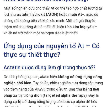
Một số nghiên cứu cho thấy At có thể tạo hợp chất tương tự
iod như
astatin hydroxit (AtOH)
hoặc
muối At–
, mặc dù
chúng rất không bền và khó xác minh. Một số giả thuyết
thậm chí cho rằng At có thể biểu hiện
tính kim loại yếu
–
khiến nó trở thành một halogen đặc biệt nhất!
Ứng dụng của nguyên tố At – Có
thực sự thiết thực?
Astatin được dùng làm gì trong thực tế?
Do tính phóng xạ cao, atatin hiện
không có ứng dụng công
nghiệp phổ biến
. Tuy nhiên, nhiều nghiên cứu đang tập trung
vào tiềm năng của
At-211
trong điều trị
ung thư bằng liệu
pháp xạ trị trúng đích (targeted alpha therapy)
. Đây là
dạng xạ trị sử dụng năng lượng của bức xạ alpha để tiêu