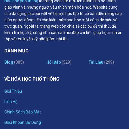
Hóa học phổ thông
là trang website hữu ích dành cho học sinh,
giáo viên và những người yêu thích môn hóa học. Website cung
cấp đa dạng các bài viết về tài liệu học tập từ cơ bản đến nâng cao,
giúp người dùng tiếp cận kiến thức hóa học một cách dễ hiểu và
trực quan. Ngoài ra, trang web còn chia sẻ các bộ đề thi thử, đề
kiểm tra học kỳ, cũng như các câu hỏi đáp chi tiết, giúp học sinh ôn
tập và rèn luyện kỹ năng làm bài thi.
DANH MỤC
Blog
(385)
Hỏi Đáp
(529)
Tài Liệu
(299)
VỀ HÓA HỌC PHỔ THÔNG
Giới Thiệu
Liên Hệ
Chính Sách Bảo Mật
Điều Khoản Sử Dụng