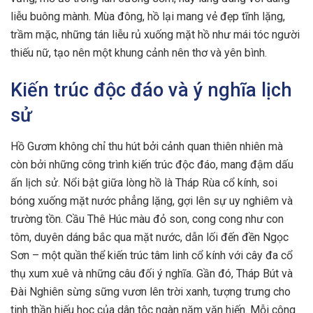
liễu buông mành. Mùa đông, hồ lại mang vẻ đẹp tĩnh lặng,
trầm mặc, những tán liễu rủ xuống mặt hồ như mái tóc người
thiếu nữ, tạo nên một khung cảnh nên thơ và yên bình.
Kiến trúc độc đáo và ý nghĩa lịch
sử
Hồ Gươm không chỉ thu hút bởi cảnh quan thiên nhiên mà
còn bởi những công trình kiến trúc độc đáo, mang đậm dấu
ấn lịch sử. Nổi bật giữa lòng hồ là Tháp Rùa cổ kính, soi
bóng xuống mặt nước phẳng lặng, gợi lên sự uy nghiêm và
trường tồn. Cầu Thê Húc màu đỏ son, cong cong như con
tôm, duyên dáng bắc qua mặt nước, dẫn lối đến đền Ngọc
Sơn – một quần thể kiến trúc tâm linh cổ kính với cây đa cổ
thụ xum xuê và những câu đối ý nghĩa. Gần đó, Tháp Bút và
Đài Nghiên sừng sững vươn lên trời xanh, tượng trưng cho
tinh thần hiếu học của dân tộc ngàn năm văn hiến. Mỗi công