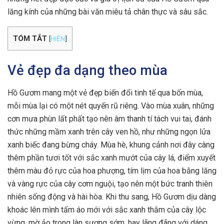
lăng kính của những bài văn miêu tả chân thực và sâu sắc.
TÓM TẮT
[
HIỆN
]
Vẻ đẹp đa dạng theo mùa
Hồ Gươm mang một vẻ đẹp biến đổi tinh tế qua bốn mùa,
mỗi mùa lại có một nét quyến rũ riêng. Vào mùa xuân, những
cơn mưa phùn lất phất tạo nên âm thanh tí tách vui tai, đánh
thức những mầm xanh trên cây ven hồ, như những ngọn lửa
xanh biếc đang bừng cháy. Mùa hè, khung cảnh nơi đây càng
thêm phần tươi tốt với sắc xanh mướt của cây lá, điểm xuyết
thêm màu đỏ rực của hoa phượng, tím lịm của hoa bằng lăng
và vàng rực của cây cơm nguội, tạo nên một bức tranh thiên
nhiên sống động và hài hòa. Khi thu sang, Hồ Gươm dịu dàng
khoác lên mình tấm áo mới với sắc xanh thắm của cây lộc
vừng, mờ ảo trong làn sương sớm, hay lãng đãng với dáng