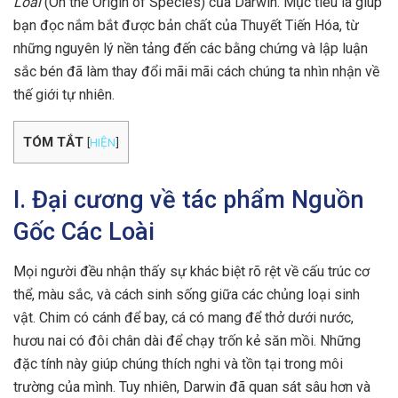
Loài
(On the Origin of Species) của Darwin. Mục tiêu là giúp
bạn đọc nắm bắt được bản chất của Thuyết Tiến Hóa, từ
những nguyên lý nền tảng đến các bằng chứng và lập luận
sắc bén đã làm thay đổi mãi mãi cách chúng ta nhìn nhận về
thế giới tự nhiên.
TÓM TẮT
[
HIỆN
]
I. Đại cương về tác phẩm Nguồn
Gốc Các Loài
Mọi người đều nhận thấy sự khác biệt rõ rệt về cấu trúc cơ
thể, màu sắc, và cách sinh sống giữa các chủng loại sinh
vật. Chim có cánh để bay, cá có mang để thở dưới nước,
hươu nai có đôi chân dài để chạy trốn kẻ săn mồi. Những
đặc tính này giúp chúng thích nghi và tồn tại trong môi
trường của mình. Tuy nhiên, Darwin đã quan sát sâu hơn và