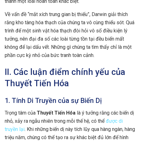
thành một loài hoàn toàn khác biệt.
Về vấn đề “mắt xích trung gian bị thiếu”, Darwin giải thích
rằng kho tàng hóa thạch của chúng ta vô cùng thiếu sót. Quá
trình để một sinh vật hóa thạch đòi hỏi vô số điều kiện lý
tưởng, nên đại đa số các loài từng tồn tại đều biến mất
không để lại dấu vết. Những gì chúng ta tìm thấy chỉ là một
phần cực kỳ nhỏ của bức tranh toàn cảnh.
II. Các luận điểm chính yếu của
Thuyết Tiến Hóa
1. Tính Di Truyền của sự Biến Dị
Trọng tâm của
Thuyết Tiến Hóa
là ý tưởng rằng các biến dị
nhỏ, xảy ra ngẫu nhiên trong mỗi thế hệ, có thể
được di
truyền lại
. Khi những biến dị này tích lũy qua hàng ngàn, hàng
triệu năm, chúng có thể tạo ra sự khác biệt đủ lớn để hình