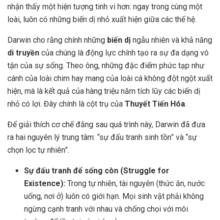
nhận thấy một hiện tượng tinh vi hơn: ngay trong cùng một
loài, luôn có những biến dị nhỏ xuất hiện giữa các thế hệ.
Darwin cho rằng chính những
biến dị
ngẫu nhiên và khả năng
di truyền
của chúng là động lực chính tạo ra sự đa dạng vô
tận của sự sống. Theo ông, những đặc điểm phức tạp như
cánh của loài chim hay mang của loài cá không đột ngột xuất
hiện, mà là kết quả của hàng triệu năm tích lũy các biến dị
nhỏ có lợi. Đây chính là cột trụ của
Thuyết Tiến Hóa
.
Để giải thích cơ chế đằng sau quá trình này, Darwin đã đưa
ra hai nguyên lý trung tâm: “sự đấu tranh sinh tồn” và “sự
chọn lọc tự nhiên”.
Sự đấu tranh để sống còn (Struggle for
Existence):
Trong tự nhiên, tài nguyên (thức ăn, nước
uống, nơi ở) luôn có giới hạn. Mọi sinh vật phải không
ngừng cạnh tranh với nhau và chống chọi với môi