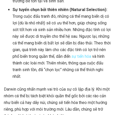
trường để tồn tại và sinh sản.
Sự tuyển chọn bởi thiên nhiên (Natural Selection):
Trong cuộc đấu tranh đó, những cá thể mang biến dị có
lợi (dù là nhỏ nhất) sẽ có ưu thế hơn, giúp chúng sống
sót tốt hơn và sinh sản nhiều hơn. Những đặc tính có lợi
này sẽ được di truyền cho thế hệ sau. Ngược lại, những
cá thể mang biến dị bất lợi sẽ dần bị đào thải. Theo thời
gian, quá trình này làm cho các đặc tính có lợi trở nên
phổ biến trong quần thể, dẫn đến
sự tiến hóa
và hình
thành các loài mới. Thiên nhiên, thông qua cuộc đấu
tranh sinh tồn, đã “chọn lọc” những cá thể thích nghi
nhất.
Darwin cũng nhấn mạnh vai trò của sự cô lập địa lý. Khi một
nhóm cá thể bị tách biệt khỏi quần thể gốc bởi các rào cản
như biển cả hay dãy núi, chúng sẽ tiến hóa theo một hướng
riêng, phù hợp với môi trường mới. Lâu dần, chúng sẽ trở