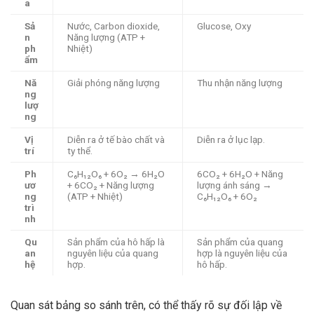
a
Sả
Nước, Carbon dioxide,
Glucose, Oxy
n
Năng lượng (ATP +
ph
Nhiệt)
ẩm
Nă
Giải phóng năng lượng
Thu nhận năng lượng
ng
lượ
ng
Vị
Diễn ra ở tế bào chất và
Diễn ra ở lục lạp.
trí
ty thể.
Ph
C₆H₁₂O₆ + 6O₂ → 6H₂O
6CO₂ + 6H₂O + Năng
ươ
+ 6CO₂ + Năng lượng
lượng ánh sáng →
ng
(ATP + Nhiệt)
C₆H₁₂O₆ + 6O₂
trì
nh
Qu
Sản phẩm của hô hấp là
Sản phẩm của quang
an
nguyên liệu của quang
hợp là nguyên liệu của
hệ
hợp.
hô hấp.
Quan sát bảng so sánh trên, có thể thấy rõ sự đối lập về