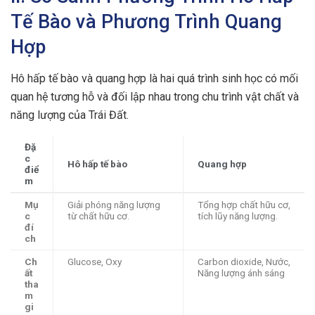
Tế Bào và Phương Trình Quang
Hợp
Hô hấp tế bào và quang hợp là hai quá trình sinh học có mối
quan hệ tương hỗ và đối lập nhau trong chu trình vật chất và
năng lượng của Trái Đất.
Đặ
c
Hô hấp tế bào
Quang hợp
điể
m
Mụ
Giải phóng năng lượng
Tổng hợp chất hữu cơ,
c
từ chất hữu cơ.
tích lũy năng lượng.
đí
ch
Ch
Glucose, Oxy
Carbon dioxide, Nước,
ất
Năng lượng ánh sáng
tha
m
gi