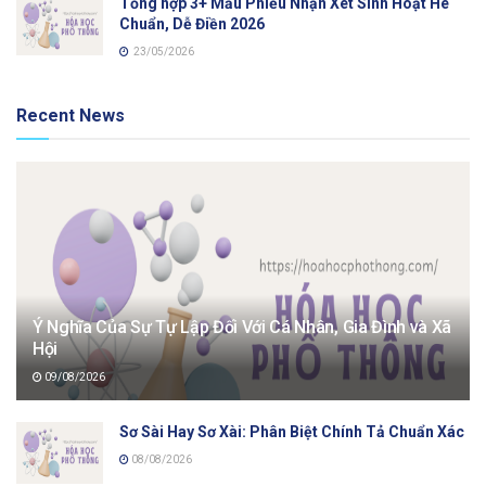
Tổng hợp 3+ Mẫu Phiếu Nhận Xét Sinh Hoạt Hè
Chuẩn, Dễ Điền 2026
23/05/2026
Recent News
Ý Nghĩa Của Sự Tự Lập Đối Với Cá Nhân, Gia Đình và Xã
Hội
09/08/2026
Sơ Sài Hay Sơ Xài: Phân Biệt Chính Tả Chuẩn Xác
08/08/2026