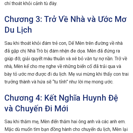
chí thoát khỏi cảnh tù đày.
Chương 3: Trở Về Nhà và Ước Mơ
Du Lịch
Sau khi thoát khỏi đám trẻ con, Dế Mèn trên đường về nhà
đã gặp chị Nhà Trò bị đám nhện đe dọa. Mèn đã đứng ra
giúp đỡ, giải quyết mâu thuẫn và xé bỏ văn tự nợ nần. Trở về
nhà, Mèn kể cho mẹ nghe về những biến cố đã trải qua và
bày tỏ ước mơ được đi du lịch. Mẹ vui mừng khi thấy con trai
trưởng thành và hứa sẽ “tu tỉnh” như lời mẹ mong ước.
Chương 4: Kết Nghĩa Huynh Đệ
và Chuyến Đi Mới
Sau khi thăm mẹ, Mèn đến thăm hai ông anh và các anh em.
Mặc dù muốn tìm bạn đồng hành cho chuyến du lịch, Mèn lại