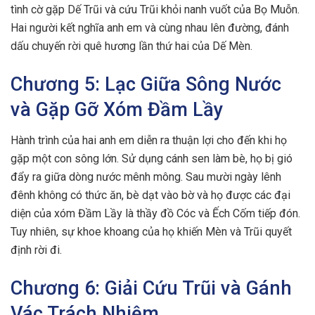
tình cờ gặp Dế Trũi và cứu Trũi khỏi nanh vuốt của Bọ Muỗn.
Hai người kết nghĩa anh em và cùng nhau lên đường, đánh
dấu chuyến rời quê hương lần thứ hai của Dế Mèn.
Chương 5: Lạc Giữa Sông Nước
và Gặp Gỡ Xóm Đầm Lầy
Hành trình của hai anh em diễn ra thuận lợi cho đến khi họ
gặp một con sông lớn. Sử dụng cánh sen làm bè, họ bị gió
đẩy ra giữa dòng nước mênh mông. Sau mười ngày lênh
đênh không có thức ăn, bè dạt vào bờ và họ được các đại
diện của xóm Đầm Lầy là thầy đồ Cóc và Ếch Cốm tiếp đón.
Tuy nhiên, sự khoe khoang của họ khiến Mèn và Trũi quyết
định rời đi.
Chương 6: Giải Cứu Trũi và Gánh
Vác Trách Nhiệm