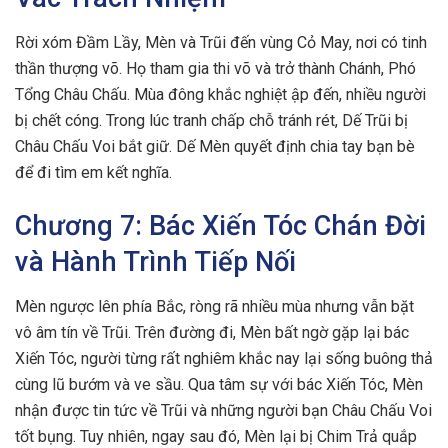
Rời xóm Đầm Lầy, Mèn và Trũi đến vùng Cỏ May, nơi có tinh
thần thượng võ. Họ tham gia thi võ và trở thành Chánh, Phó
Tổng Châu Chấu. Mùa đông khắc nghiệt ập đến, nhiều người
bị chết cóng. Trong lúc tranh chấp chỗ tránh rét, Dế Trũi bị
Châu Chấu Voi bắt giữ. Dế Mèn quyết định chia tay bạn bè
để đi tìm em kết nghĩa.
Chương 7: Bác Xiến Tóc Chán Đời
và Hành Trình Tiếp Nối
Mèn ngược lên phía Bắc, ròng rã nhiều mùa nhưng vẫn bặt
vô âm tín về Trũi. Trên đường đi, Mèn bất ngờ gặp lại bác
Xiến Tóc, người từng rất nghiêm khắc nay lại sống buông thả
cùng lũ bướm và ve sầu. Qua tâm sự với bác Xiến Tóc, Mèn
nhận được tin tức về Trũi và những người bạn Châu Chấu Voi
tốt bụng. Tuy nhiên, ngay sau đó, Mèn lại bị Chim Trả quắp