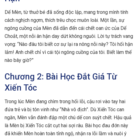
Dế Mèn, từ thuở bé đã sống độc lập, mang trong mình tính
cách nghịch ngợm, thích trêu chọc muôn loài. Một lần, sự
ngông cuồng của Mèn đã dẫn đến cái chết oan ức của Dế
Choắt, một nỗi ân hận day dứt không nguôi. Lời tự trách vang
vọng: “Nào đâu tôi biết cơ sự lại ra nông nỗi này? Tôi hối hận
lắm! Anh chết chỉ vì cái tội ngông cuồng của tôi. Biết làm thế
nào bây giờ?”
Chương 2: Bài Học Đắt Giá Từ
Xiến Tóc
Trong lúc Mèn đang chìm trong hối lỗi, cậu rơi vào tay hai
đứa trẻ và bị tôn vinh như “Nhà vô địch”. Dù Xiến Tóc can
ngăn, Mèn vẫn đánh đập một chú dế con suýt chết. Hậu quả
là Mèn bị Xiến Tóc cắt cụt hai sợi râu. Bài học đau đớn này
đã khiến Mèn hoàn toàn tỉnh ngộ, nhận ra lỗi lầm và nuôi ý