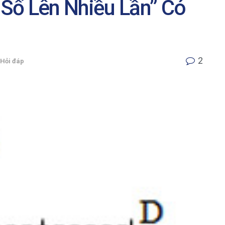
Số Lên Nhiều Lần” Có
2
Hỏi đáp