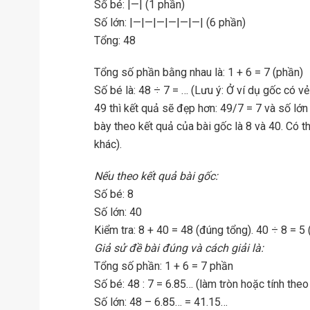
Số bé: |—| (1 phần)
Số lớn: |—|—|—|—|—|—| (6 phần)
Tổng: 48
Tổng số phần bằng nhau là: 1 + 6 = 7 (phần)
Số bé là: 48 ÷ 7 = … (Lưu ý: Ở ví dụ gốc có vẻ
49 thì kết quả sẽ đẹp hơn: 49/7 = 7 và số lớn 
bày theo kết quả của bài gốc là 8 và 40. Có 
khác).
Nếu theo kết quả bài gốc:
Số bé: 8
Số lớn: 40
Kiểm tra: 8 + 40 = 48 (đúng tổng). 40 ÷ 8 = 5 
Giả sử đề bài đúng và cách giải là:
Tổng số phần: 1 + 6 = 7 phần
Số bé: 48 : 7 = 6.85… (làm tròn hoặc tính the
Số lớn: 48 – 6.85… = 41.15…