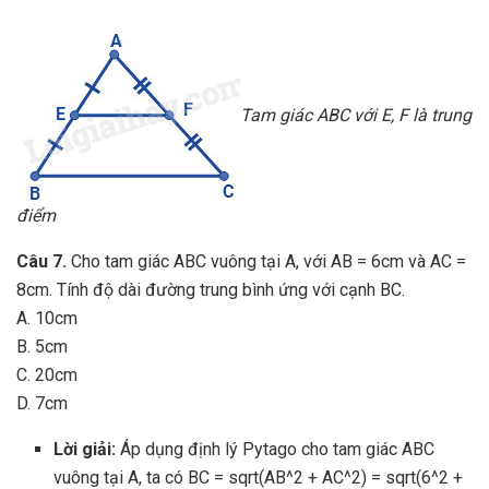
Tam giác ABC với E, F là trung
điểm
Câu 7.
Cho tam giác ABC vuông tại A, với AB = 6cm và AC =
8cm. Tính độ dài đường trung bình ứng với cạnh BC.
A. 10cm
B. 5cm
C. 20cm
D. 7cm
Lời giải:
Áp dụng định lý Pytago cho tam giác ABC
vuông tại A, ta có BC = sqrt(AB^2 + AC^2) = sqrt(6^2 +