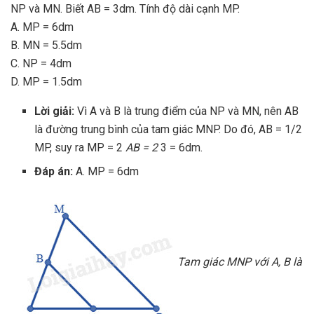
NP và MN. Biết AB = 3dm. Tính độ dài cạnh MP.
A. MP = 6dm
B. MN = 5.5dm
C. NP = 4dm
D. MP = 1.5dm
Lời giải:
Vì A và B là trung điểm của NP và MN, nên AB
là đường trung bình của tam giác MNP. Do đó, AB = 1/2
MP, suy ra MP = 2
AB = 2
3 = 6dm.
Đáp án:
A. MP = 6dm
Tam giác MNP với A, B là