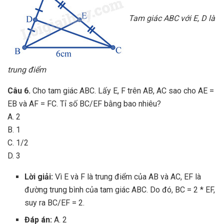
Tam giác ABC với E, D là
trung điểm
Câu 6.
Cho tam giác ABC. Lấy E, F trên AB, AC sao cho AE =
EB và AF = FC. Tỉ số BC/EF bằng bao nhiêu?
A. 2
B. 1
C. 1/2
D. 3
Lời giải:
Vì E và F là trung điểm của AB và AC, EF là
đường trung bình của tam giác ABC. Do đó, BC = 2 * EF,
suy ra BC/EF = 2.
Đáp án:
A. 2