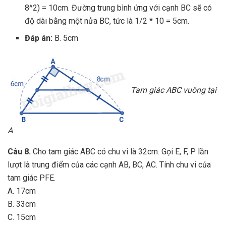
8^2) = 10cm. Đường trung bình ứng với cạnh BC sẽ có
độ dài bằng một nửa BC, tức là 1/2 * 10 = 5cm.
Đáp án:
B. 5cm
Tam giác ABC vuông tại
A
Câu 8.
Cho tam giác ABC có chu vi là 32cm. Gọi E, F, P lần
lượt là trung điểm của các cạnh AB, BC, AC. Tính chu vi của
tam giác PFE.
A. 17cm
B. 33cm
C. 15cm