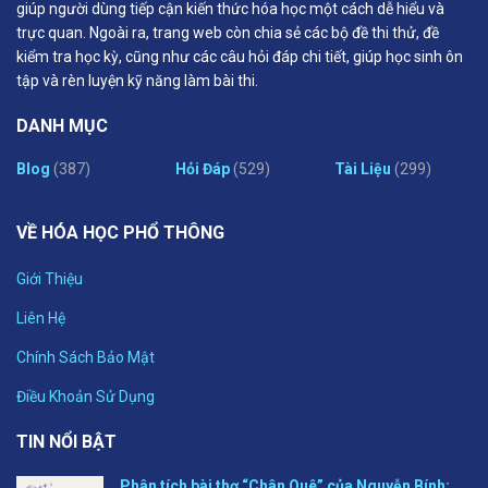
giúp người dùng tiếp cận kiến thức hóa học một cách dễ hiểu và
trực quan. Ngoài ra, trang web còn chia sẻ các bộ đề thi thử, đề
kiểm tra học kỳ, cũng như các câu hỏi đáp chi tiết, giúp học sinh ôn
tập và rèn luyện kỹ năng làm bài thi.
DANH MỤC
Blog
(387)
Hỏi Đáp
(529)
Tài Liệu
(299)
VỀ HÓA HỌC PHỔ THÔNG
Giới Thiệu
Liên Hệ
Chính Sách Bảo Mật
Điều Khoản Sử Dụng
TIN NỔI BẬT
Phân tích bài thơ “Chân Quê” của Nguyễn Bính: