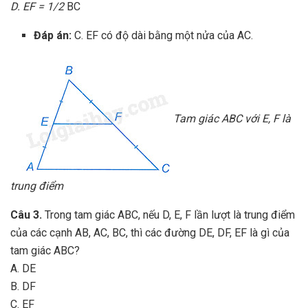
D. EF = 1/2
BC
Đáp án:
C. EF có độ dài bằng một nửa của AC.
Tam giác ABC với E, F là
trung điểm
Câu 3.
Trong tam giác ABC, nếu D, E, F lần lượt là trung điểm
của các cạnh AB, AC, BC, thì các đường DE, DF, EF là gì của
tam giác ABC?
A. DE
B. DF
C. EF