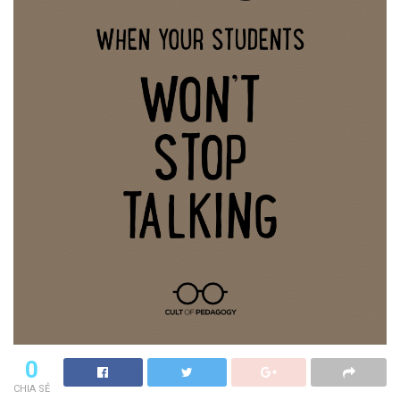
0
CHIA SẺ