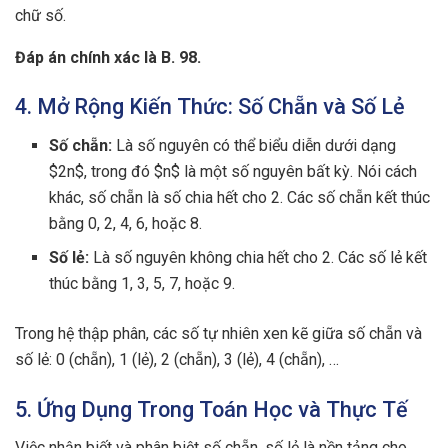
chữ số.
Đáp án chính xác là B. 98.
4. Mở Rộng Kiến Thức: Số Chẵn và Số Lẻ
Số chẵn:
Là số nguyên có thể biểu diễn dưới dạng
$2n$, trong đó $n$ là một số nguyên bất kỳ. Nói cách
khác, số chẵn là số chia hết cho 2. Các số chẵn kết thúc
bằng 0, 2, 4, 6, hoặc 8.
Số lẻ:
Là số nguyên không chia hết cho 2. Các số lẻ kết
thúc bằng 1, 3, 5, 7, hoặc 9.
Trong hệ thập phân, các số tự nhiên xen kẽ giữa số chẵn và
số lẻ: 0 (chẵn), 1 (lẻ), 2 (chẵn), 3 (lẻ), 4 (chẵn), …
5. Ứng Dụng Trong Toán Học và Thực Tế
Việc nhận biết và phân biệt số chẵn, số lẻ là nền tảng cho