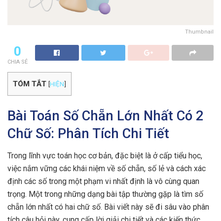
Thumbnail
0
CHIA SẺ
TÓM TẮT
[
HIỆN
]
Bài Toán Số Chẵn Lớn Nhất Có 2
Chữ Số: Phân Tích Chi Tiết
Trong lĩnh vực toán học cơ bản, đặc biệt là ở cấp tiểu học,
việc nắm vững các khái niệm về số chẵn, số lẻ và cách xác
định các số trong một phạm vi nhất định là vô cùng quan
trọng. Một trong những dạng bài tập thường gặp là tìm số
chẵn lớn nhất có hai chữ số. Bài viết này sẽ đi sâu vào phân
tích câu hỏi này, cung cấp lời giải chi tiết và các kiến thức