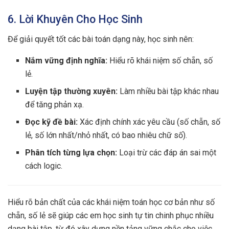
6. Lời Khuyên Cho Học Sinh
Để giải quyết tốt các bài toán dạng này, học sinh nên:
Nắm vững định nghĩa:
Hiểu rõ khái niệm số chẵn, số
lẻ.
Luyện tập thường xuyên:
Làm nhiều bài tập khác nhau
để tăng phản xạ.
Đọc kỹ đề bài:
Xác định chính xác yêu cầu (số chẵn, số
lẻ, số lớn nhất/nhỏ nhất, có bao nhiêu chữ số).
Phân tích từng lựa chọn:
Loại trừ các đáp án sai một
cách logic.
Hiểu rõ bản chất của các khái niệm toán học cơ bản như số
chẵn, số lẻ sẽ giúp các em học sinh tự tin chinh phục nhiều
dạng bài tập, từ đó xây dựng nền tảng vững chắc cho việc