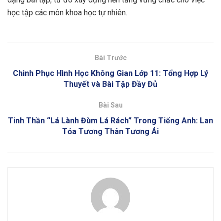
học tập các môn khoa học tự nhiên.
Bài Trước
Chinh Phục Hình Học Không Gian Lớp 11: Tổng Hợp Lý
Thuyết và Bài Tập Đầy Đủ
Bài Sau
Tinh Thần “Lá Lành Đùm Lá Rách” Trong Tiếng Anh: Lan
Tỏa Tương Thân Tương Ái