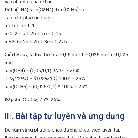
các phương pháp khác.
Đặt n(CH4)=a, n(C2H4)=b, n(C2H6)=c.
Ta có hệ phương trình:
a + b + c = 0,1
n CO2 = a + 2b + 2c = 0,15
n H2O = 2a + 2b + 3c = 0,225
Giải hệ này, ta thu được: a=0,05 mol, b=0,025 mol, c=0,025
mol.
% V(CH4) = (0,05/0,1)
100% = 50%
% V(C2H4) = (0,025/0,1)
100% = 25%
% V(C2H6) = (0,025/0,1) * 100% = 25%
Đáp án:
C. 50%, 25%, 25%.
III. Bài tập tự luyện và ứng dụng
Để nắm vững phương pháp đường chéo, việc luyện tập
thường xuyên là vô cùng cần thiết. Dưới đây là một số bài