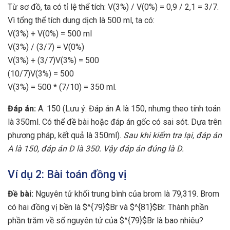
Từ sơ đồ, ta có tỉ lệ thể tích: V(3%) / V(0%) = 0,9 / 2,1 = 3/7.
Vì tổng thể tích dung dịch là 500 ml, ta có:
V(3%) + V(0%) = 500 ml
V(3%) / (3/7) = V(0%)
V(3%) + (3/7)V(3%) = 500
(10/7)V(3%) = 500
V(3%) = 500 * (7/10) = 350 ml.
Đáp án:
A. 150 (Lưu ý: Đáp án A là 150, nhưng theo tính toán
là 350ml. Có thể đề bài hoặc đáp án gốc có sai sót. Dựa trên
phương pháp, kết quả là 350ml).
Sau khi kiểm tra lại, đáp án
A là 150, đáp án D là 350. Vậy đáp án đúng là D.
Ví dụ 2: Bài toán đồng vị
Đề bài:
Nguyên tử khối trung bình của brom là 79,319. Brom
có hai đồng vị bền là $^{79}$Br và $^{81}$Br. Thành phần
phần trăm về số nguyên tử của $^{79}$Br là bao nhiêu?