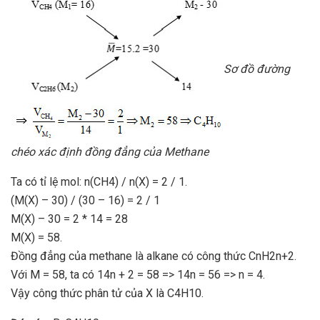
Sơ đồ đường
chéo xác định đồng đẳng của Methane
Ta có tỉ lệ mol: n(CH4) / n(X) = 2 / 1.
(M(X) – 30) / (30 – 16) = 2 / 1
M(X) – 30 = 2 * 14 = 28
M(X) = 58.
Đồng đẳng của methane là alkane có công thức CnH2n+2.
Với M = 58, ta có 14n + 2 = 58 => 14n = 56 => n = 4.
Vậy công thức phân tử của X là C4H10.