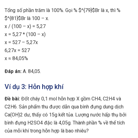
Tổng số phần trăm là 100%. Gọi % $^{79}$Br là x, thì %
$^{81}$Br là 100 – x.
x / (100 – x) = 5,27
x = 5,27 * (100 – x)
x = 527 – 5,27x
6,27x = 527
x ≈ 84,05%
Đáp án:
A. 84,05.
Ví dụ 3: Hỗn hợp khí
Đề bài:
Đốt cháy 0,1 mol hỗn hợp X gồm CH4, C2H4 và
C2H6. Sản phẩm thu được dẫn qua bình đựng dung dịch
Ca(OH)2 dư, thấy có 15g kết tủa. Lượng nước hấp thụ bởi
bình đựng H2SO4 đặc là 4,05g. Thành phần % về thể tích
của mỗi khí trong hỗn hợp là bao nhiêu?