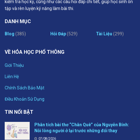
kiểm tra học kỳ, cũng như các câu hỏi đáp chi tiết, giúp học sinh ôn
tập và rèn luyện kỹ năng làm bài thi.
DANH MỤC
Blog
(385)
Hỏi Đáp
(529)
Tài Liệu
(299)
VỀ HÓA HỌC PHỔ THÔNG
Giới Thiệu
Liên Hệ
Chính Sách Bảo Mật
Điều Khoản Sử Dụng
TIN NỔI BẬT
Phân tích bài thơ “Chân Quê” của Nguyễn Bính:
Nỗi lòng người ở lại trước những đổi thay
07/08/2026