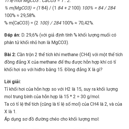
Tỉ lệ mol MgCO3 : CaCO3 = 1 : 2.
% m(MgCO3) = (1
84) / (1
84 + 2
100)
100% = 84 / 284
100% ≈ 29,58%.
% m(CaCO3) = (2
100) / 284
100% ≈ 70,42%.
Đáp án:
D. 29,6% (với giả định tính % khối lượng muối có
phân tử khối nhỏ hơn là MgCO3).
Bài 2:
Cần trộn 2 thể tích khí methane (CH4) với một thể tích
đồng đẳng X của methane để thu được hỗn hợp khí có tỉ
khối hơi so với hiđro bằng 15. Đồng đẳng X là gì?
Lời giải:
Tỉ khối hơi của hỗn hợp so với H2 là 15, suy ra khối lượng
mol trung bình của hỗn hợp là 15 * 2 = 30 g/mol.
Ta có tỉ lệ thể tích (cũng là tỉ lệ số mol) của CH4 là 2, và của
X là 1.
Áp dụng sơ đồ đường chéo cho khối lượng mol: