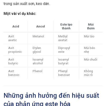
trong sản xuất sơn, keo dán.
Một vài ví dụ khác:
Este tạo
Mùi
Acid
Ancol
thành
thơm
Axit
Metanol
Methyl
Mùi táo
axetic
axetat
Axit
Etylen
Dipropyl
Mùi béo
propionic
glycol
este
nhẹ
Axit
Isoamyl
Isoamyl
Mùi chuối
butyric
alcohol
butyrat
Axit
Phenol
Phenyl
Không
benzoic
benzoat
mùi rõ
Những ảnh hưởng đến hiệu suất
của phản ứng este hóa