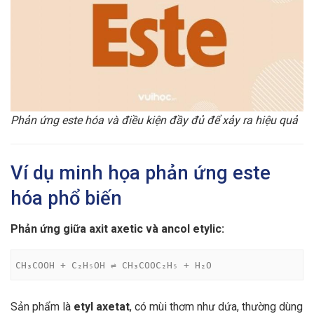
Phản ứng este hóa và điều kiện đầy đủ để xảy ra hiệu quả
Ví dụ minh họa phản ứng este
hóa phổ biến
Phản ứng giữa axit axetic và ancol etylic:
CH₃COOH + C₂H₅OH ⇌ CH₃COOC₂H₅ + H₂O
Sản phẩm là
etyl axetat
, có mùi thơm như dứa, thường dùng