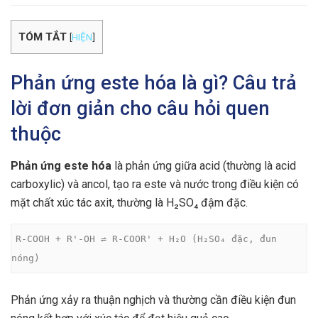
TÓM TẮT
[
HIỆN
]
Phản ứng este hóa là gì? Câu trả
lời đơn giản cho câu hỏi quen
thuộc
Phản ứng este hóa
là phản ứng giữa acid (thường là acid
carboxylic) và ancol, tạo ra este và nước trong điều kiện có
mặt chất xúc tác axit, thường là H₂SO₄ đậm đặc.
R-COOH + R'-OH ⇌ R-COOR' + H₂O (H₂SO₄ đặc, đun 
nóng)
Phản ứng xảy ra thuận nghịch và thường cần điều kiện đun