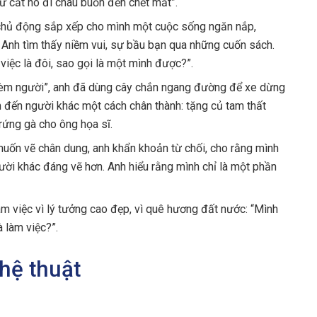
ứ cất nó đi cháu buồn đến chết mất”.
hủ động sắp xếp cho mình một cuộc sống ngăn nắp,
. Anh tìm thấy niềm vui, sự bầu bạn qua những cuốn sách.
 việc là đôi, sao gọi là một mình được?”.
hèm người”, anh đã dùng cây chắn ngang đường để xe dừng
 đến người khác một cách chân thành: tặng củ tam thất
trứng gà cho ông họa sĩ.
muốn vẽ chân dung, anh khẩn khoản từ chối, cho rằng mình
ời khác đáng vẽ hơn. Anh hiểu rằng mình chỉ là một phần
m việc vì lý tưởng cao đẹp, vì quê hương đất nước: “Mình
à làm việc?”.
ghệ thuật