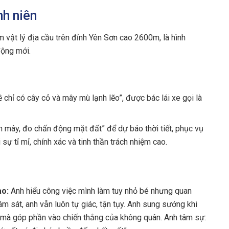
nh niên
m vật lý địa cầu trên đỉnh Yên Sơn cao 2600m, là hình
động mới.
 chỉ có cây cỏ và mây mù lạnh lẽo”, được bác lái xe gọi là
nh mây, đo chấn động mặt đất” để dự báo thời tiết, phục vụ
sự tỉ mỉ, chính xác và tinh thần trách nhiệm cao.
ao:
Anh hiểu công việc mình làm tuy nhỏ bé nhưng quan
ám sát, anh vẫn luôn tự giác, tận tụy. Anh sung sướng khi
ô mà góp phần vào chiến thắng của không quân. Anh tâm sự: