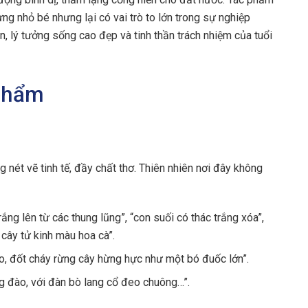
g nhỏ bé nhưng lại có vai trò to lớn trong sự nghiệp
n, lý tưởng sống cao đẹp và tinh thần trách nhiệm của tuổi
 phẩm
ét vẽ tinh tế, đầy chất thơ. Thiên nhiên nơi đây không
ắng lên từ các thung lũng”, “con suối có thác trắng xóa”,
 cây tử kinh màu hoa cà”.
, đốt cháy rừng cây hừng hực như một bó đuốc lớn”.
g đào, với đàn bò lang cổ đeo chuông…”.