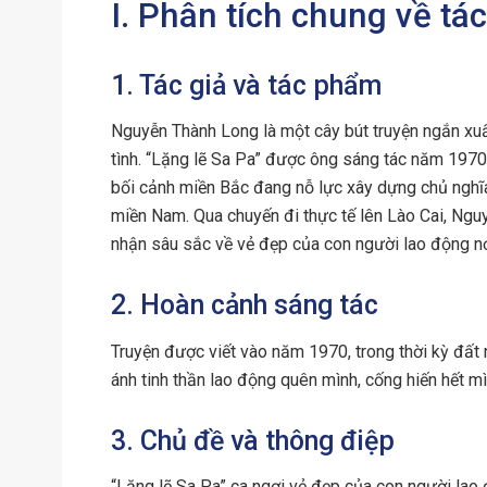
I. Phân tích chung về t
1. Tác giả và tác phẩm
Nguyễn Thành Long là một cây bút truyện ngắn xuất
tình. “Lặng lẽ Sa Pa” được ông sáng tác năm 1970, 
bối cảnh miền Bắc đang nỗ lực xây dựng chủ nghĩa
miền Nam. Qua chuyến đi thực tế lên Lào Cai, N
nhận sâu sắc về vẻ đẹp của con người lao động nơ
2. Hoàn cảnh sáng tác
Truyện được viết vào năm 1970, trong thời kỳ đất
ánh tinh thần lao động quên mình, cống hiến hết mì
3. Chủ đề và thông điệp
“Lặng lẽ Sa Pa” ca ngợi vẻ đẹp của con người lao