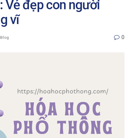
 Vẻ đẹp con người
g vĩ
0
Blog