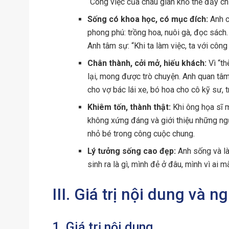
“Công việc của cháu gian khổ thế đấy ch
Sống có khoa học, có mục đích:
Anh c
phong phú: trồng hoa, nuôi gà, đọc sách
Anh tâm sự: “Khi ta làm việc, ta với công
Chân thành, cởi mở, hiếu khách:
Vì “t
lại, mong được trò chuyện. Anh quan tâm
cho vợ bác lái xe, bó hoa cho cô kỹ sư, 
Khiêm tốn, thành thật:
Khi ông họa sĩ 
không xứng đáng và giới thiệu những ngư
nhỏ bé trong công cuộc chung.
Lý tưởng sống cao đẹp:
Anh sống và là
sinh ra là gì, mình đẻ ở đâu, mình vì ai m
III. Giá trị nội dung và n
1. Giá trị nội dung