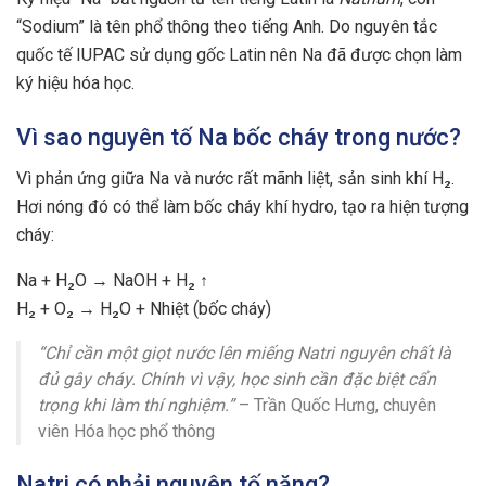
“Sodium” là tên phổ thông theo tiếng Anh. Do nguyên tắc
quốc tế IUPAC sử dụng gốc Latin nên Na đã được chọn làm
ký hiệu hóa học.
Vì sao nguyên tố Na bốc cháy trong nước?
Vì phản ứng giữa Na và nước rất mãnh liệt, sản sinh khí H₂.
Hơi nóng đó có thể làm bốc cháy khí hydro, tạo ra hiện tượng
cháy:
Na + H₂O → NaOH + H₂ ↑
H₂ + O₂ → H₂O + Nhiệt (bốc cháy)
“Chỉ cần một giọt nước lên miếng Natri nguyên chất là
đủ gây cháy. Chính vì vậy, học sinh cần đặc biệt cẩn
trọng khi làm thí nghiệm.”
– Trần Quốc Hưng, chuyên
viên Hóa học phổ thông
Natri có phải nguyên tố nặng?