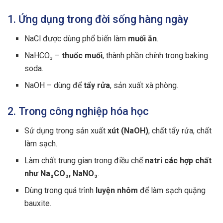
1. Ứng dụng trong đời sống hàng ngày
NaCl được dùng phổ biến làm
muối ăn
.
NaHCO₃ –
thuốc muối
, thành phần chính trong baking
soda.
NaOH – dùng để
tẩy rửa
, sản xuất xà phòng.
2. Trong công nghiệp hóa học
Sử dụng trong sản xuất
xút (NaOH)
, chất tẩy rửa, chất
làm sạch.
Làm chất trung gian trong điều chế
natri các hợp chất
như Na₂CO₃, NaNO₃
.
Dùng trong quá trình
luyện nhôm
để làm sạch quặng
bauxite.