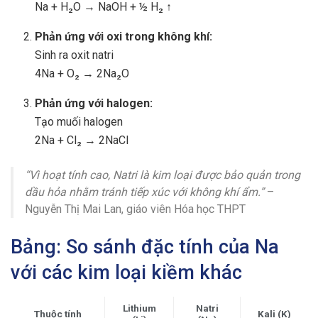
Na + H₂O → NaOH + ½ H₂ ↑
Phản ứng với oxi trong không khí:
Sinh ra oxit natri
4Na + O₂ → 2Na₂O
Phản ứng với halogen:
Tạo muối halogen
2Na + Cl₂ → 2NaCl
“Vì hoạt tính cao, Natri là kim loại được bảo quản trong
dầu hỏa nhằm tránh tiếp xúc với không khí ẩm.”
–
Nguyễn Thị Mai Lan, giáo viên Hóa học THPT
Bảng: So sánh đặc tính của Na
với các kim loại kiềm khác
Lithium
Natri
Thuộc tính
Kali (K)