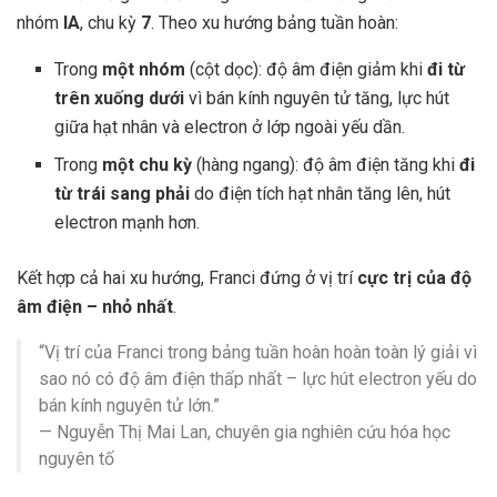
nhóm
IA
, chu kỳ
7
. Theo xu hướng bảng tuần hoàn:
Trong
một nhóm
(cột dọc): độ âm điện giảm khi
đi từ
trên xuống dưới
vì bán kính nguyên tử tăng, lực hút
giữa hạt nhân và electron ở lớp ngoài yếu dần.
Trong
một chu kỳ
(hàng ngang): độ âm điện tăng khi
đi
từ trái sang phải
do điện tích hạt nhân tăng lên, hút
electron mạnh hơn.
Kết hợp cả hai xu hướng, Franci đứng ở vị trí
cực trị của độ
âm điện – nhỏ nhất
.
“Vị trí của Franci trong bảng tuần hoàn hoàn toàn lý giải vì
sao nó có độ âm điện thấp nhất – lực hút electron yếu do
bán kính nguyên tử lớn.”
— Nguyễn Thị Mai Lan, chuyên gia nghiên cứu hóa học
nguyên tố