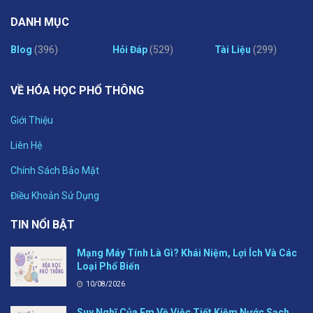
DANH MỤC
Blog
(396)
Hỏi Đáp
(529)
Tài Liệu
(299)
VỀ HÓA HỌC PHỔ THÔNG
Giới Thiệu
Liên Hệ
Chính Sách Bảo Mật
Điều Khoản Sử Dụng
TIN NỔI BẬT
Mạng Máy Tính Là Gì? Khái Niệm, Lợi Ích Và Các
Loại Phổ Biến
10/08/2026
Suy Nghĩ Của Em Về Việc Tiết Kiệm Nước Sạch