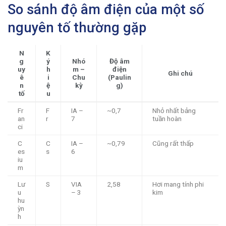
So sánh độ âm điện của một số
nguyên tố thường gặp
N
K
g
ý
Nhó
Độ âm
uy
h
m –
điện
Ghi chú
ê
i
Chu
(Paulin
n
ệ
kỳ
g)
tố
u
Fr
F
IA –
~0,7
Nhỏ nhất bảng
an
r
7
tuần hoàn
ci
C
C
IA –
~0,79
Cũng rất thấp
es
s
6
iu
m
Lư
S
VIA
2,58
Hơi mang tính phi
u
– 3
kim
hu
ỳn
h