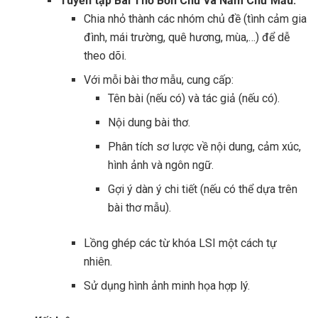
Tuyển tập Bài Thơ Bốn Chữ và Năm Chữ Mẫu:
Chia nhỏ thành các nhóm chủ đề (tình cảm gia
đình, mái trường, quê hương, mùa,…) để dễ
theo dõi.
Với mỗi bài thơ mẫu, cung cấp:
Tên bài (nếu có) và tác giả (nếu có).
Nội dung bài thơ.
Phân tích sơ lược về nội dung, cảm xúc,
hình ảnh và ngôn ngữ.
Gợi ý dàn ý chi tiết (nếu có thể dựa trên
bài thơ mẫu).
Lồng ghép các từ khóa LSI một cách tự
nhiên.
Sử dụng hình ảnh minh họa hợp lý.