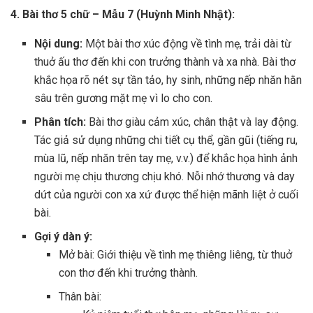
4. Bài thơ 5 chữ – Mẫu 7 (Huỳnh Minh Nhật):
Nội dung:
Một bài thơ xúc động về tình mẹ, trải dài từ
thuở ấu thơ đến khi con trưởng thành và xa nhà. Bài thơ
khắc họa rõ nét sự tần tảo, hy sinh, những nếp nhăn hằn
sâu trên gương mặt mẹ vì lo cho con.
Phân tích:
Bài thơ giàu cảm xúc, chân thật và lay động.
Tác giả sử dụng những chi tiết cụ thể, gần gũi (tiếng ru,
mùa lũ, nếp nhăn trên tay mẹ, v.v.) để khắc họa hình ảnh
người mẹ chịu thương chịu khó. Nỗi nhớ thương và day
dứt của người con xa xứ được thể hiện mãnh liệt ở cuối
bài.
Gợi ý dàn ý:
Mở bài: Giới thiệu về tình mẹ thiêng liêng, từ thuở
con thơ đến khi trưởng thành.
Thân bài: