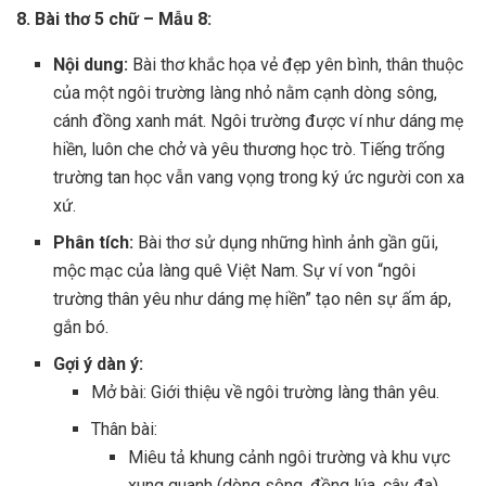
8. Bài thơ 5 chữ – Mẫu 8:
Nội dung:
Bài thơ khắc họa vẻ đẹp yên bình, thân thuộc
của một ngôi trường làng nhỏ nằm cạnh dòng sông,
cánh đồng xanh mát. Ngôi trường được ví như dáng mẹ
hiền, luôn che chở và yêu thương học trò. Tiếng trống
trường tan học vẫn vang vọng trong ký ức người con xa
xứ.
Phân tích:
Bài thơ sử dụng những hình ảnh gần gũi,
mộc mạc của làng quê Việt Nam. Sự ví von “ngôi
trường thân yêu như dáng mẹ hiền” tạo nên sự ấm áp,
gắn bó.
Gợi ý dàn ý:
Mở bài: Giới thiệu về ngôi trường làng thân yêu.
Thân bài:
Miêu tả khung cảnh ngôi trường và khu vực
xung quanh (dòng sông, đồng lúa, cây đa).