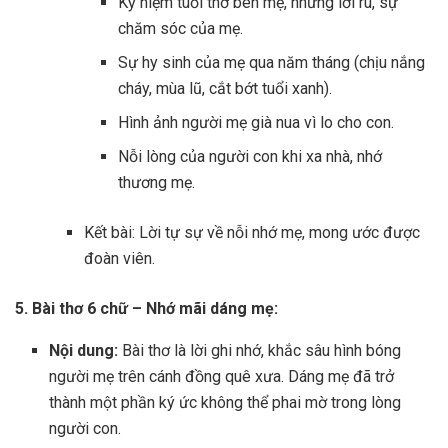
Kỷ niệm tuổi thơ bên mẹ, những lời ru, sự
chăm sóc của mẹ.
Sự hy sinh của mẹ qua năm tháng (chịu nắng
cháy, mùa lũ, cắt bớt tuổi xanh).
Hình ảnh người mẹ già nua vì lo cho con.
Nỗi lòng của người con khi xa nhà, nhớ
thương mẹ.
Kết bài: Lời tự sự về nỗi nhớ mẹ, mong ước được
đoàn viên.
5. Bài thơ 6 chữ – Nhớ mãi dáng mẹ:
Nội dung:
Bài thơ là lời ghi nhớ, khắc sâu hình bóng
người mẹ trên cánh đồng quê xưa. Dáng mẹ đã trở
thành một phần ký ức không thể phai mờ trong lòng
người con.