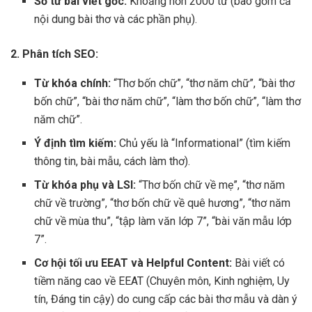
Số từ bài viết gốc:
Khoảng hơn 2000 từ (bao gồm cả
nội dung bài thơ và các phần phụ).
2. Phân tích SEO:
Từ khóa chính:
“Thơ bốn chữ”, “thơ năm chữ”, “bài thơ
bốn chữ”, “bài thơ năm chữ”, “làm thơ bốn chữ”, “làm thơ
năm chữ”.
Ý định tìm kiếm:
Chủ yếu là “Informational” (tìm kiếm
thông tin, bài mẫu, cách làm thơ).
Từ khóa phụ và LSI:
“Thơ bốn chữ về mẹ”, “thơ năm
chữ về trường”, “thơ bốn chữ về quê hương”, “thơ năm
chữ về mùa thu”, “tập làm văn lớp 7”, “bài văn mẫu lớp
7”.
Cơ hội tối ưu EEAT và Helpful Content:
Bài viết có
tiềm năng cao về EEAT (Chuyên môn, Kinh nghiệm, Uy
tín, Đáng tin cậy) do cung cấp các bài thơ mẫu và dàn ý