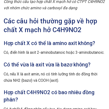
Công thức cấu tạo hợp chất X mạch hở có CTPT C4H9NO2
với nhóm chức amino và carboxyl đa dạng
Các câu hỏi thường gặp về hợp
chất X mạch hở C4H9NO2
Hợp chất X có thể là amino axit không?
Có, điển hình là axit 2-aminobutanoic hoặc 3-aminobutanoic.
Có thể vừa là axit vừa là bazơ không?
Có, nếu X là axit amin, nó có tính lưỡng tính do đồng thời
chứa NH2 (bazơ) và COOH (axit).
Hợp chất C4H9NO2 có bao nhiêu đồng
phân?