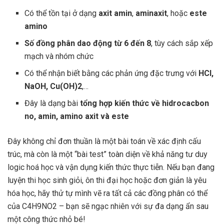
Có thể tồn tại ở dạng
axit amin
,
aminaxit
, hoặc
este
amino
Số đồng phân dao động từ 6 đến 8
, tùy cách sắp xếp
mạch và nhóm chức
Có thể nhận biết bằng các phản ứng đặc trưng với
HCl,
NaOH, Cu(OH)2
,…
Đây là dạng bài
tổng hợp kiến thức về hidrocacbon
no, amin, amino axit và este
Đây không chỉ đơn thuần là một bài toán về xác định cấu
trúc, mà còn là một “bài test” toàn diện về khả năng tư duy
logic hoá học và vận dụng kiến thức thực tiễn. Nếu bạn đang
luyện thi học sinh giỏi, ôn thi đại học hoặc đơn giản là yêu
hóa học, hãy thử tự mình vẽ ra tất cả các đồng phân có thể
của C4H9NO2 – bạn sẽ ngạc nhiên với sự đa dạng ẩn sau
một công thức nhỏ bé!