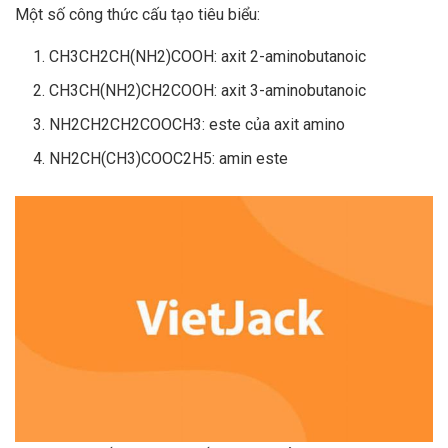
Một số công thức cấu tạo tiêu biểu:
CH3CH2CH(NH2)COOH: axit 2-aminobutanoic
CH3CH(NH2)CH2COOH: axit 3-aminobutanoic
NH2CH2CH2COOCH3: este của axit amino
NH2CH(CH3)COOC2H5: amin este