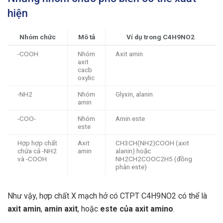
hiện
Nhóm chức
Mô tả
Ví dụ trong C4H9NO2
-COOH
Nhóm
Axit amin
axit
cacb
oxylic
-NH2
Nhóm
Glyxin, alanin
amin
-COO-
Nhóm
Amin este
este
Hợp hợp chất
Axit
CH3CH(NH2)COOH (axit
chứa cả -NH2
amin
alanin) hoặc
và -COOH
NH2CH2COOC2H5 (đồng
phân este)
Như vậy, hợp chất X mạch hở có CTPT C4H9NO2 có thể là
axit amin
,
amin axit
, hoặc
este của axit amino
.