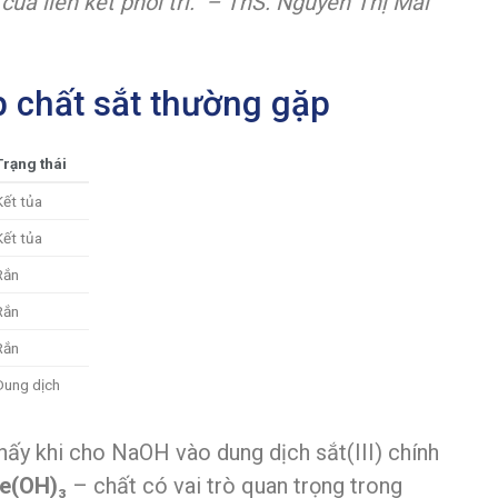
của liên kết phối trí.” – ThS. Nguyễn Thị Mai
 chất sắt thường gặp
Trạng thái
Kết tủa
Kết tủa
Rắn
Rắn
Rắn
Dung dịch
hấy khi cho NaOH vào dung dịch sắt(III) chính
e(OH)₃
– chất có vai trò quan trọng trong