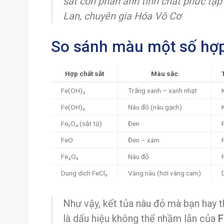
sắt còn phản ánh tính chất phức tạp 
Lan, chuyên gia Hóa Vô Cơ
So sánh màu một số hợp
Hợp chất sắt
Màu sắc
Fe(OH)₂
Trắng xanh – xanh nhạt
Fe(OH)₃
Nâu đỏ (nâu gạch)
Fe₃O₄ (sắt từ)
Đen
FeO
Đen – xám
Fe₂O₃
Nâu đỏ
Dung dịch FeCl₃
Vàng nâu (hơi vàng cam)
Như vậy, kết tủa nâu đỏ mà bạn hay t
là dấu hiệu không thể nhầm lẫn của
F