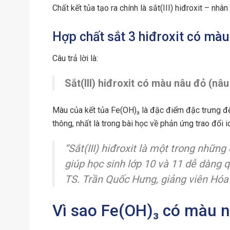
Chất kết tủa tạo ra chính là sắt(III) hiđroxit – nhâ
Hợp chất sắt 3 hiđroxit có màu
Câu trả lời là:
Sắt(III) hiđroxit có màu nâu đỏ (nâ
Màu của kết tủa Fe(OH)₃ là đặc điểm đặc trưng để
thông, nhất là trong bài học về phản ứng trao đổi i
“Sắt(III) hiđroxit là một trong những
giúp học sinh lớp 10 và 11 dễ dàng q
TS. Trần Quốc Hưng, giảng viên Hó
Vì sao Fe(OH)₃ có màu 