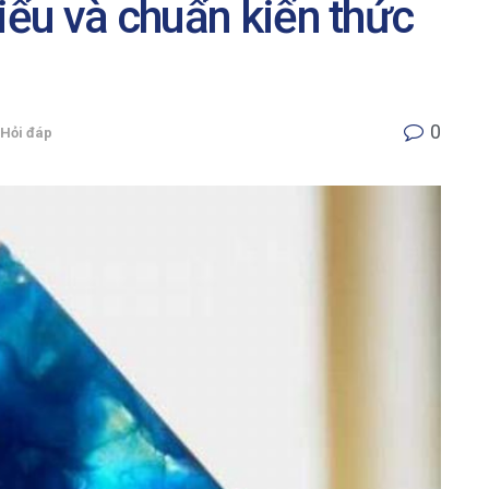
iểu và chuẩn kiến thức
0
Hỏi đáp