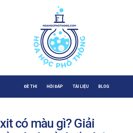
ĐỀ THI
HỎI ĐÁP
TÀI LIỆU
BLOG
xit có màu gì? Giải