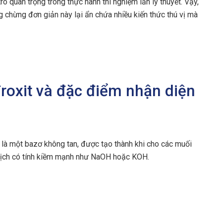
ò quan trọng trong thực hành thí nghiệm lẫn lý thuyết. Vậy,
g chừng đơn giản này lại ẩn chứa nhiều kiến thức thú vị mà
đroxit và đặc điểm nhận diện
, là một bazơ không tan, được tạo thành khi cho các muối
 dịch có tính kiềm mạnh như NaOH hoặc KOH.