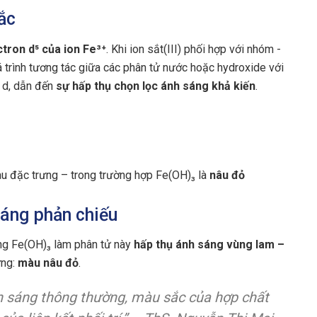
ắc
ctron d⁵ của ion Fe³⁺
. Khi ion sắt(III) phối hợp với nhóm -
trình tương tác giữa các phân tử nước hoặc hydroxide với
 d, dẫn đến
sự hấp thụ chọn lọc ánh sáng khả kiến
.
àu đặc trưng – trong trường hợp Fe(OH)₃ là
nâu đỏ
sáng phản chiếu
rong Fe(OH)₃ làm phân tử này
hấp thụ ánh sáng vùng lam –
ứng:
màu nâu đỏ
.
nh sáng thông thường, màu sắc của hợp chất