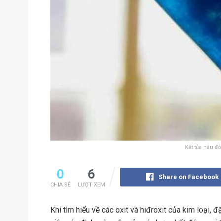
Kết tủa nâu đ
0
6
Share on Facebook
CHIA SẺ
LƯỢT XEM
Khi tìm hiểu về các oxit và hiđroxit của kim loại, 