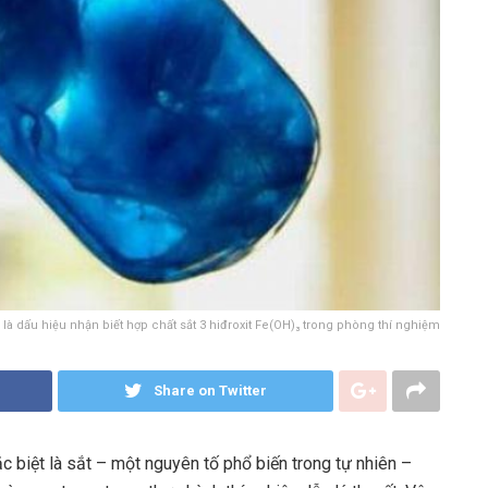
ỏ là dấu hiệu nhận biết hợp chất sắt 3 hiđroxit Fe(OH)₃ trong phòng thí nghiệm
Share on Twitter
đặc biệt là sắt – một nguyên tố phổ biến trong tự nhiên –