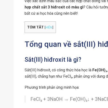
việc xác định màu sắc của các hợp chất đóng vai tr
hợp chất sắt 3 hiđroxit có màu gì
? Câu hỏi tưởn
bất cứ ai học hóa cũng nên biết!
TÓM TẮT
[
HIỆN
]
Tổng quan về sắt(III) hi
Sắt(III) hiđroxit là gì?
Sắt(III) hiđroxit, có công thức hóa học là
Fe(OH)₃
sắt(III), chẳng hạn như FeCl₃, phản ứng với dung
Phương trình phản ứng minh họa:
FeCl₃ + 3NaOH → Fe(OH)₃↓ + 3NaCl