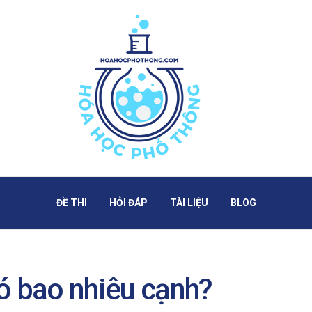
ĐỀ THI
HỎI ĐÁP
TÀI LIỆU
BLOG
ó bao nhiêu cạnh?