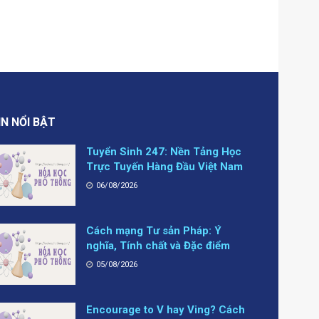
IN NỔI BẬT
Tuyển Sinh 247: Nền Tảng Học
Trực Tuyến Hàng Đầu Việt Nam
06/08/2026
Cách mạng Tư sản Pháp: Ý
nghĩa, Tính chất và Đặc điểm
05/08/2026
Encourage to V hay Ving? Cách