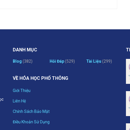
DANH MỤC
T
Blog
(382)
Hỏi Đáp
(529)
Tài Liệu
(299)
VỀ HÓA HỌC PHỔ THÔNG
Giới Thiệu
ọc
Liên Hệ
Chính Sách Bảo Mật
p
Điều Khoản Sử Dụng