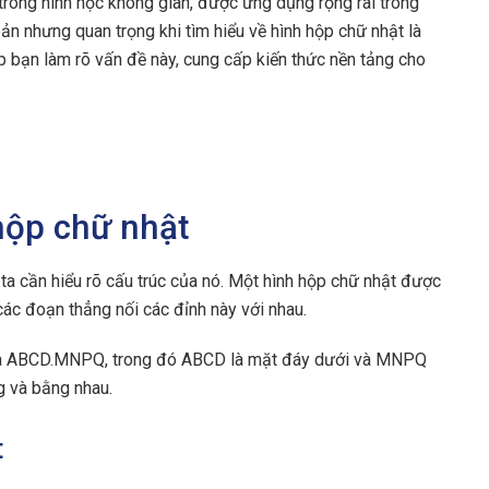
trong hình học không gian, được ứng dụng rộng rãi trong
ản nhưng quan trọng khi tìm hiểu về hình hộp chữ nhật là
úp bạn làm rõ vấn đề này, cung cấp kiến thức nền tảng cho
hộp chữ nhật
ta cần hiểu rõ cấu trúc của nó. Một hình hộp chữ nhật được
 các đoạn thẳng nối các đỉnh này với nhau.
 là ABCD.MNPQ, trong đó ABCD là mặt đáy dưới và MNPQ
g và bằng nhau.
t