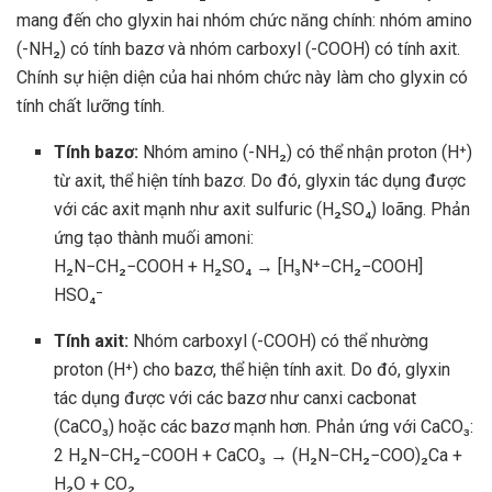
mang đến cho glyxin hai nhóm chức năng chính: nhóm amino
(-NH₂) có tính bazơ và nhóm carboxyl (-COOH) có tính axit.
Chính sự hiện diện của hai nhóm chức này làm cho glyxin có
tính chất lưỡng tính.
Tính bazơ:
Nhóm amino (-NH₂) có thể nhận proton (H⁺)
từ axit, thể hiện tính bazơ. Do đó, glyxin tác dụng được
với các axit mạnh như axit sulfuric (H₂SO₄) loãng. Phản
ứng tạo thành muối amoni:
H₂N−CH₂−COOH + H₂SO₄ → [H₃N⁺−CH₂−COOH]
HSO₄⁻
Tính axit:
Nhóm carboxyl (-COOH) có thể nhường
proton (H⁺) cho bazơ, thể hiện tính axit. Do đó, glyxin
tác dụng được với các bazơ như canxi cacbonat
(CaCO₃) hoặc các bazơ mạnh hơn. Phản ứng với CaCO₃:
2 H₂N−CH₂−COOH + CaCO₃ → (H₂N−CH₂−COO)₂Ca +
H₂O + CO₂