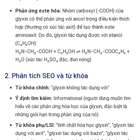
Phản ứng este hóa:
Nhóm carboxyl (-COOH) của
glyxin có thể phản ứng với ancol trong điều kiện thích
hợp (thường có xúc tác axit) để tạo thành este
aminoaxit. Do đó, glyxin tác dụng được với etanol
(C₂H₅OH):
H₂N−CH₂−COOH + C₂H₅OH ⇌ H₂N−CH₂−COOC₂H₅ +
H₂O (xúc tác H₂SO₄ đặc, đun nóng)
2. Phân tích SEO và từ khóa
Từ khóa chính:
“glyxin không tác dụng với”
Ý định tìm kiếm:
Informational (người dùng muốn tìm
hiểu về các phản ứng hóa học của glyxin, đặc biệt là
những giới hạn trong phản ứng của nó).
Từ khóa phụ/LSI:
“tính chất hóa học glyxin”, “glyxin tác
dụng với axit”, “glyxin tác dụng với bazơ”, “glyxin tác