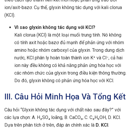
ion/axit-bazơ. Cụ thể, glyxin không tác dụng với kali clorua
(KCl).
Vì sao glyxin không tác dụng với KCl?
Kali clorua (KCl) là một loại muối trung tính. Nó không
có tính axit hoặc bazơ đủ mạnh để phản ứng với nhóm
amino hoặc nhóm carboxyl của glyxin. Trong dung dịch
nước, KCl phân ly hoàn toàn thành ion K⁺ và Cl⁻, cả hai
ion này đều không có khả năng phản ứng hóa học với
các nhóm chức của glyxin trong điều kiện thông thường.
Do đó, glyxin không có phản ứng hóa học với KCl.
III. Câu Hỏi Minh Họa Và Tổng Kết
Câu hỏi “Glyxin không tác dụng với chất nào sau đây?” với
các lựa chọn: A. H₂SO₄ loãng, B. CaCO₃, C. C₂H₅OH, D. KCl.
Dựa trên phân tích ở trên, đáp án chính xác là
D. KCl
.