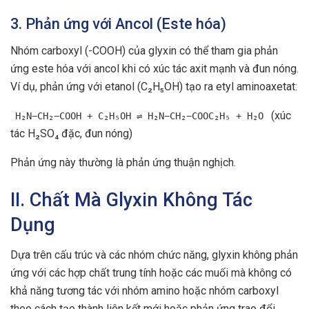
3. Phản ứng với Ancol (Este hóa)
Nhóm carboxyl (-COOH) của glyxin có thể tham gia phản
ứng este hóa với ancol khi có xúc tác axit mạnh và đun nóng.
Ví dụ, phản ứng với etanol (C₂H₅OH) tạo ra etyl aminoaxetat:
(xúc
H₂N−CH₂−COOH + C₂H₅OH ⇌ H₂N−CH₂−COOC₂H₅ + H₂O
tác H₂SO₄ đặc, đun nóng)
Phản ứng này thường là phản ứng thuận nghịch.
II. Chất Mà Glyxin Không Tác
Dụng
Dựa trên cấu trúc và các nhóm chức năng, glyxin không phản
ứng với các hợp chất trung tính hoặc các muối mà không có
khả năng tương tác với nhóm amino hoặc nhóm carboxyl
theo cách tạo thành liên kết mới hoặc phản ứng trao đổi