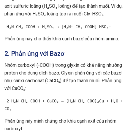
axit sulfuric loãng (H₂SO₄ loãng) để tạo thành muối. Ví dụ,
phản ứng với H₂SO₄ loãng tạo ra muối Gly-HSO₄:
H₂N−CH₂−COOH + H₂SO₄ → [H₃N⁺−CH₂−COOH] HSO₄⁻
Phản ứng này cho thấy khía cạnh bazơ của nhóm amino.
2. Phản ứng với Bazơ
Nhóm carboxyl (-COOH) trong glyxin có khả năng nhường
proton cho dung dịch bazơ. Glyxin phản ứng với các bazơ
như canxi cacbonat (CaCO₃) để tạo thành muối. Phản ứng
với CaCO₃:
2 H₂N−CH₂−COOH + CaCO₃ → (H₂N−CH₂−COO)₂Ca + H₂O +
CO₂
Phản ứng này minh chứng cho khía cạnh axit của nhóm
carboxyl.