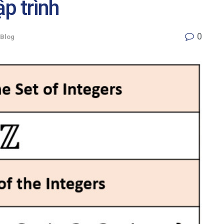
p trình
0
Blog