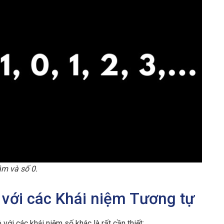
âm và số 0.
 với các Khái niệm Tương tự
 với các khái niệm số khác là rất cần thiết: