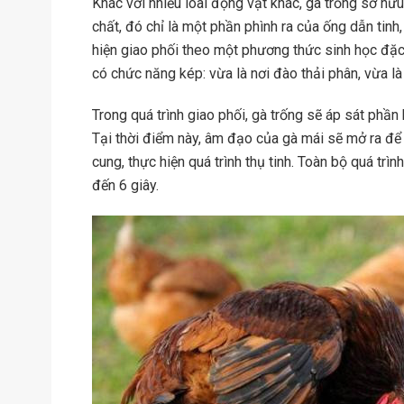
Khác với nhiều loài động vật khác, gà trống sở hữ
chất, đó chỉ là một phần phình ra của ống dẫn tin
hiện giao phối theo một phương thức sinh học đặc 
có chức năng kép: vừa là nơi đào thải phân, vừa là
Trong quá trình giao phối, gà trống sẽ áp sát phần
Tại thời điểm này, âm đạo của gà mái sẽ mở ra để
cung, thực hiện quá trình thụ tinh. Toàn bộ quá trì
đến 6 giây.