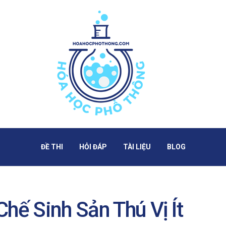
ĐỀ THI
HỎI ĐÁP
TÀI LIỆU
BLOG
hế Sinh Sản Thú Vị Ít