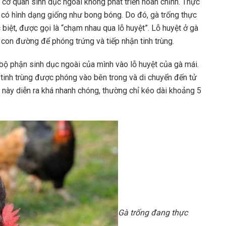
u cơ quan sinh dục ngoài không phát triển hoàn chỉnh. Thực
h, có hình dạng giống như bong bóng. Do đó, gà trống thực
biệt, được gọi là “chạm nhau qua lỗ huyệt”. Lỗ huyệt ở gà
 con đường để phóng trứng và tiếp nhận tinh trùng.
 bộ phận sinh dục ngoài của mình vào lỗ huyệt của gà mái.
 tinh trùng được phóng vào bên trong và di chuyển đến tử
nh này diễn ra khá nhanh chóng, thường chỉ kéo dài khoảng 5
Gà trống đang thực