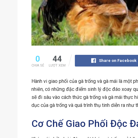
0
44
Share on Facebook
CHIA SẺ
LƯỢT XEM
Hành vi giao phối của gà trống và gà mái là một ph
nhiên, có những đặc điểm sinh lý độc đáo xoay qua
sẽ đi sâu vào cách thức gà trống và gà mái thực h
dục của gà trống và quá trình thụ tinh diễn ra như t
Cơ Chế Giao Phối Độc Đ