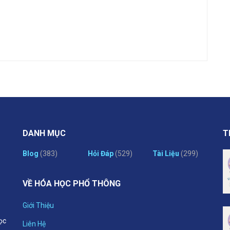
DANH MỤC
T
Blog
(383)
Hỏi Đáp
(529)
Tài Liệu
(299)
VỀ HÓA HỌC PHỔ THÔNG
Giới Thiệu
ọc
Liên Hệ