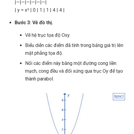
|—|—|—|—|—|—|
| y = x² | 0 | 1 | 1 | 4 | 4 |
Bước 3: Vẽ đồ thị.
Vẽ hệ trục tọa độ Oxy.
Biểu diễn các điểm đã tính trong bảng giá trị lên
mặt phẳng tọa độ.
Nối các điểm này bằng một đường cong liền
mạch, cong đều và đối xứng qua trục Oy để tạo
thành parabol.