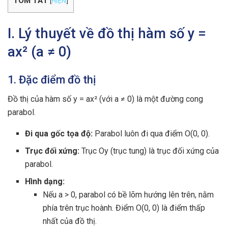
TÓM TẮT
[
HIỆN
]
I. Lý thuyết về đồ thị hàm số y =
ax² (a ≠ 0)
1. Đặc điểm đồ thị
Đồ thị của hàm số y = ax² (với a ≠ 0) là một đường cong
parabol.
Đi qua gốc tọa độ:
Parabol luôn đi qua điểm O(0, 0).
Trục đối xứng:
Trục Oy (trục tung) là trục đối xứng của
parabol.
Hình dạng:
Nếu a > 0, parabol có bề lõm hướng lên trên, nằm
phía trên trục hoành. Điểm O(0, 0) là điểm thấp
nhất của đồ thị.