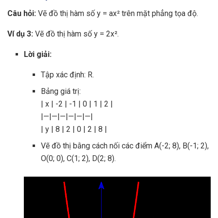
Câu hỏi:
Vẽ đồ thị hàm số y = ax² trên mặt phẳng tọa độ.
Ví dụ 3:
Vẽ đồ thị hàm số y = 2x².
Lời giải:
Tập xác định: R.
Bảng giá trị:
| x | -2 | -1 | 0 | 1 | 2 |
|—|—|—|—|—|—|
| y | 8 | 2 | 0 | 2 | 8 |
Vẽ đồ thị bằng cách nối các điểm A(-2; 8), B(-1; 2),
O(0; 0), C(1; 2), D(2; 8).