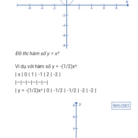
Đồ thị hàm số y = x²
Ví dụ với hàm số y = -(1/2)x²:
| x | 0 | 1 | -1 | 2 | -2 |
|—|—|—|—|—|—|
| y = -(1/2)x² | 0 | -1/2 | -1/2 | -2 | -2 |