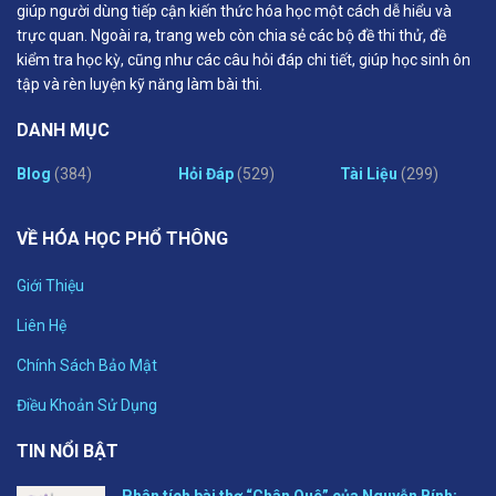
giúp người dùng tiếp cận kiến thức hóa học một cách dễ hiểu và
trực quan. Ngoài ra, trang web còn chia sẻ các bộ đề thi thử, đề
kiểm tra học kỳ, cũng như các câu hỏi đáp chi tiết, giúp học sinh ôn
tập và rèn luyện kỹ năng làm bài thi.
DANH MỤC
Blog
(384)
Hỏi Đáp
(529)
Tài Liệu
(299)
VỀ HÓA HỌC PHỔ THÔNG
Giới Thiệu
Liên Hệ
Chính Sách Bảo Mật
Điều Khoản Sử Dụng
TIN NỔI BẬT
Phân tích bài thơ “Chân Quê” của Nguyễn Bính: