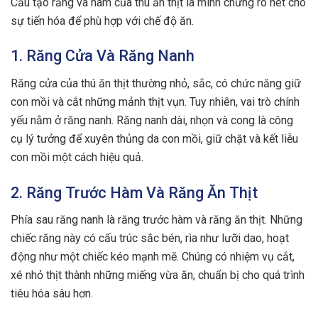
Cấu tạo răng và hàm của thú ăn thịt là minh chứng rõ nét cho
sự tiến hóa để phù hợp với chế độ ăn.
1. Răng Cửa Và Răng Nanh
Răng cửa của thú ăn thịt thường nhỏ, sắc, có chức năng giữ
con mồi và cắt những mảnh thịt vụn. Tuy nhiên, vai trò chính
yếu nằm ở răng nanh. Răng nanh dài, nhọn và cong là công
cụ lý tưởng để xuyên thủng da con mồi, giữ chặt và kết liễu
con mồi một cách hiệu quả.
2. Răng Trước Hàm Và Răng Ăn Thịt
Phía sau răng nanh là răng trước hàm và răng ăn thịt. Những
chiếc răng này có cấu trúc sắc bén, rìa như lưỡi dao, hoạt
động như một chiếc kéo mạnh mẽ. Chúng có nhiệm vụ cắt,
xé nhỏ thịt thành những miếng vừa ăn, chuẩn bị cho quá trình
tiêu hóa sâu hơn.