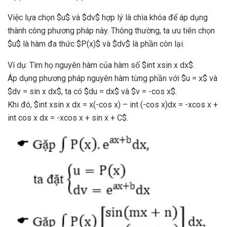
Việc lựa chọn $u$ và $dv$ hợp lý là chìa khóa để áp dụng
thành công phương pháp này. Thông thường, ta ưu tiên chọn
$u$ là hàm đa thức $P(x)$ và $dv$ là phần còn lại.
Ví dụ: Tìm họ nguyên hàm của hàm số $int xsin x dx$.
Áp dụng phương pháp nguyên hàm từng phần với $u = x$ và
$dv = sin x dx$, ta có $du = dx$ và $v = -cos x$.
Khi đó, $int xsin x dx = x(-cos x) – int (-cos x)dx = -xcos x +
int cos x dx = -xcos x + sin x + C$.