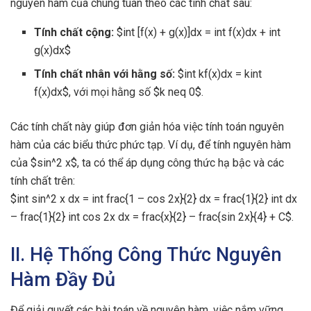
nguyên hàm của chúng tuân theo các tính chất sau:
Tính chất cộng:
$int [f(x) + g(x)]dx = int f(x)dx + int
g(x)dx$
Tính chất nhân với hằng số:
$int kf(x)dx = kint
f(x)dx$, với mọi hằng số $k neq 0$.
Các tính chất này giúp đơn giản hóa việc tính toán nguyên
hàm của các biểu thức phức tạp. Ví dụ, để tính nguyên hàm
của $sin^2 x$, ta có thể áp dụng công thức hạ bậc và các
tính chất trên:
$int sin^2 x dx = int frac{1 – cos 2x}{2} dx = frac{1}{2} int dx
– frac{1}{2} int cos 2x dx = frac{x}{2} – frac{sin 2x}{4} + C$.
II. Hệ Thống Công Thức Nguyên
Hàm Đầy Đủ
Để giải quyết các bài toán về nguyên hàm, việc nắm vững