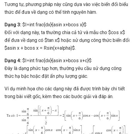
Tương tự, phương pháp này cũng dựa vào việc biến đổi biểu
thức để đưa về dạng có thể tính nguyên hàm.
Dạng 3:
$I=int frac{dx}{asin x+bcos x}$
Đối với dạng này, ta thường chia cả tử và mẫu cho $cos x$
để đưa về dạng có $tan x$ hoặc sử dụng công thức biến đổi
$asin x + bcos x = Rsin(x+alpha)$.
Dạng 4:
$I=int frac{dx}{asin x+bcos x+c}$
Đây là dạng phức tạp hơn, thường yêu cầu sử dụng công
thức hạ bậc hoặc đặt ẩn phụ lượng giác.
Ví dụ minh họa cho các dạng này đã được trình bày chi tiết
trong bài viết gốc, kèm theo các bước giải và đáp án.