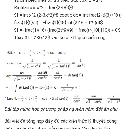
Ta cần biểu diễn $x^2$ theo $t$: $3x^2 = 2-t
Rightarrow x^2 = frac{2-t}{3}$.
$I = int x^2 (2-3x^2)^8 cdot x dx = int frac{2-t}{3} t^8 (-
frac{1}{6}dt) = -frac{1}{18} int (2t^8 – t^9)dt$.
$I = -frac{1}{18} (frac{2t^9}{9} – frac{t^{10}}{10}) + C$.
Thay $t = 2-3x^2$ vào ta có kết quả cuối cùng.
Bài tập minh họa phương pháp nguyên hàm đặt ẩn phụ
Bài viết đã tổng hợp đầy đủ các kiến thức lý thuyết, công
thức và phương pháp giải nguyên hàm. Việc luyện tập