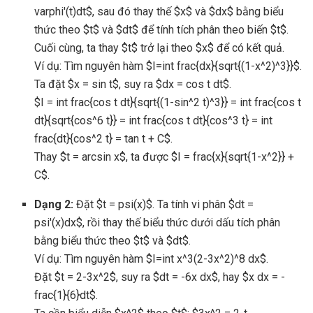
varphi'(t)dt$, sau đó thay thế $x$ và $dx$ bằng biểu
thức theo $t$ và $dt$ để tính tích phân theo biến $t$.
Cuối cùng, ta thay $t$ trở lại theo $x$ để có kết quả.
Ví dụ: Tìm nguyên hàm $I=int frac{dx}{sqrt{(1-x^2)^3}}$.
Ta đặt $x = sin t$, suy ra $dx = cos t dt$.
$I = int frac{cos t dt}{sqrt{(1-sin^2 t)^3}} = int frac{cos t
dt}{sqrt{cos^6 t}} = int frac{cos t dt}{cos^3 t} = int
frac{dt}{cos^2 t} = tan t + C$.
Thay $t = arcsin x$, ta được $I = frac{x}{sqrt{1-x^2}} +
C$.
Dạng 2:
Đặt $t = psi(x)$. Ta tính vi phân $dt =
psi'(x)dx$, rồi thay thế biểu thức dưới dấu tích phân
bằng biểu thức theo $t$ và $dt$.
Ví dụ: Tìm nguyên hàm $I=int x^3(2-3x^2)^8 dx$.
Đặt $t = 2-3x^2$, suy ra $dt = -6x dx$, hay $x dx = -
frac{1}{6}dt$.