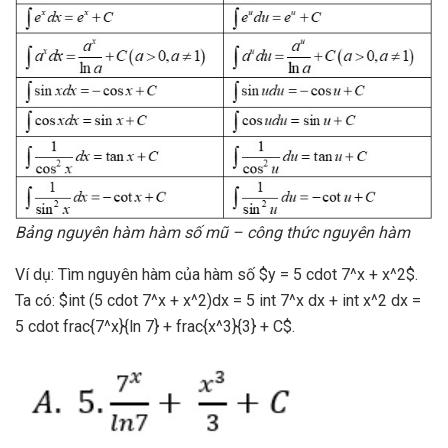
Bảng nguyên hàm hàm số mũ – công thức nguyên hàm
Ví dụ: Tìm nguyên hàm của hàm số $y = 5 cdot 7^x + x^2$.
Ta có: $int (5 cdot 7^x + x^2)dx = 5 int 7^x dx + int x^2 dx =
5 cdot frac{7^x}{ln 7} + frac{x^3}{3} + C$.