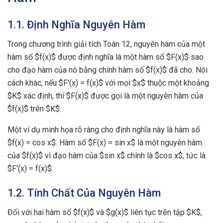
1.1. Định Nghĩa Nguyên Hàm
Trong chương trình giải tích Toán 12, nguyên hàm của một
hàm số $f(x)$ được định nghĩa là một hàm số $F(x)$ sao
cho đạo hàm của nó bằng chính hàm số $f(x)$ đã cho. Nói
cách khác, nếu $F'(x) = f(x)$ với mọi $x$ thuộc một khoảng
$K$ xác định, thì $F(x)$ được gọi là một nguyên hàm của
$f(x)$ trên $K$.
Một ví dụ minh họa rõ ràng cho định nghĩa này là hàm số
$f(x) = cos x$. Hàm số $F(x) = sin x$ là một nguyên hàm
của $f(x)$ vì đạo hàm của $sin x$ chính là $cos x$, tức là
$F'(x) = f(x)$.
1.2. Tính Chất Của Nguyên Hàm
Đối với hai hàm số $f(x)$ và $g(x)$ liên tục trên tập $K$,