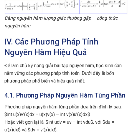
Bảng nguyên hàm lượng giác thường gặp – công thức
nguyên hàm
IV. Các Phương Pháp Tính
Nguyên Hàm Hiệu Quả
Để làm chủ kỹ năng giải bài tập nguyên hàm, học sinh cần
nắm vững các phương pháp tính toán. Dưới đây là bốn
phương pháp phổ biến và hiệu quả nhất:
4.1. Phương Pháp Nguyên Hàm Từng Phần
Phương pháp nguyên hàm từng phần dựa trên định lý sau:
$int u(x)v'(x)dx = u(x)v(x) – int v(x)u'(x)dx$
Hoặc viết gọn lại là: $int udv = uv – int vdu$, với $du =
u'(x)dx$ và $dv = v'(x)dx$.